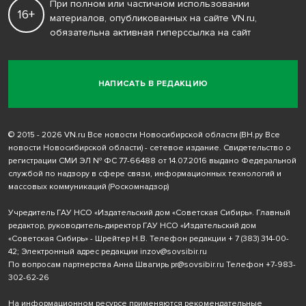
При полном или частичном использовании
16+
материалов, опубликованных на сайте VN.ru,
обязательна активная гиперссылка на сайт
НАПИСАТЬ В РЕДАКЦИЮ
© 2015 - 2026 VN.ru Все новости Новосибирской области (ВН.ру Все
новости Новосибирской области) - сетевое издание. Свидетельство о
регистрации СМИ ЭЛ № ФС 77-66488 от 14.07.2016 выдано Федеральной
службой по надзору в сфере связи, информационных технологий и
массовых коммуникаций (Роскомнадзор)
Учредитель ГАУ НСО «Издательский дом «Советская Сибирь». Главный
редактор, руководитель-директор ГАУ НСО «Издательский дом
«Советская Сибирь» - Шрейтер Н.В. Телефон редакции
+ 7 (383) 314-00-
42
; Электронный адрес редакции
inzov@sovsibir.ru
По вопросам партнерства Анна Швагирь
pr@sovsibir.ru
Телефон
+7-983-
302-62-26
На информационном ресурсе применяются рекомендательные