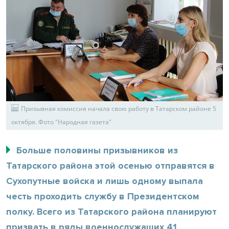
Призывная комиссия начала свою работу в Татарском районе 5
октября. Фото "Народная газета"
Больше половины призывников из
Татарского района этой осенью отправятся в
Сухопутные войска и лишь одному выпала
честь проходить службу в Президентском
полку. Всего из Татарского района планируют
призвать в ряды военнослужащих 41