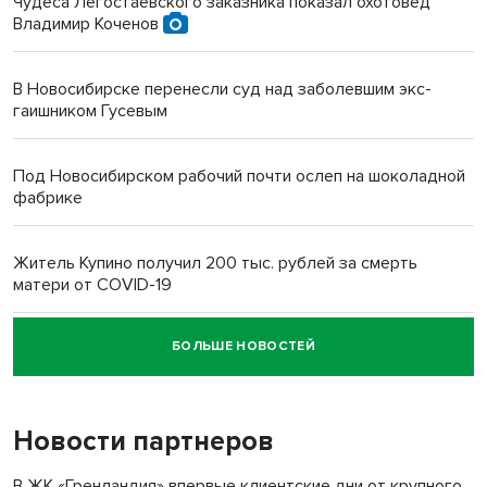
Чудеса Легостаевского заказника показал охотовед
Владимир Коченов
В Новосибирске перенесли суд над заболевшим экс-
гаишником Гусевым
Под Новосибирском рабочий почти ослеп на шоколадной
фабрике
Житель Купино получил 200 тыс. рублей за смерть
матери от COVID-19
БОЛЬШЕ НОВОСТЕЙ
Новосибирский суд наказал водителя за смерть
пенсионерки на вокзале
Новости партнеров
В ЖК «Гренландия» впервые клиентские дни от крупного