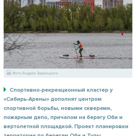
Фото Андрея Заржецкого
Спортивно-рекреационный кластер у
«Сибирь-Арены» дополнят центром
спортивной борьбы, новыми скверами,
пожарным депо, причалом на берегу Оби и
вертолетной площадкой. Проект планировки
территории по берегам Оби и Тулы