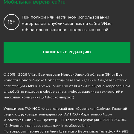
Мобильная версия сайта
При полном или частичном использовании
16+
материалов, опубликованных на сайте VN.ru,
обязательна активная гиперссылка на сайт
НАПИСАТЬ В РЕДАКЦИЮ
© 2015 - 2026 VN.ru Все новости Новосибирской области (ВН.ру Все
новости Новосибирской области) - сетевое издание. Свидетельство о
регистрации СМИ ЭЛ № ФС 77-66488 от 14.07.2016 выдано Федеральной
службой по надзору в сфере связи, информационных технологий и
массовых коммуникаций (Роскомнадзор)
Учредитель ГАУ НСО «Издательский дом «Советская Сибирь». Главный
редактор, руководитель-директор ГАУ НСО «Издательский дом
«Советская Сибирь» - Шрейтер Н.В. Телефон редакции
+ 7 (383) 314-00-
42
; Электронный адрес редакции
inzov@sovsibir.ru
По вопросам партнерства Анна Швагирь
pr@sovsibir.ru
Телефон
+7-983-