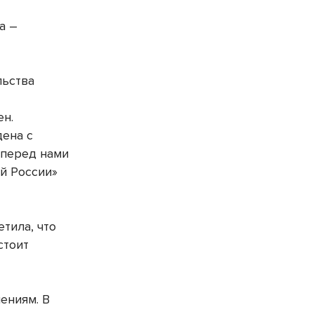
а –
льства
ен.
дена с
 перед нами
ой России»
тила, что
стоит
ениям. В