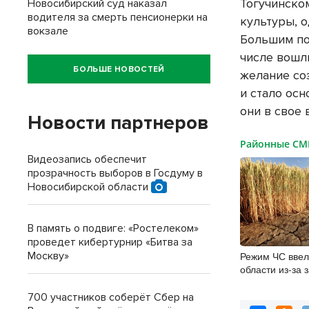
Тогучинско
Новосибирский суд наказал
водителя за смерть пенсионерки на
культуры, 
вокзале
Большим по
числе вошл
БОЛЬШЕ НОВОСТЕЙ
желание со
и стало ос
они в свое 
Новости партнеров
Районные С
Видеозапись обеспечит
прозрачность выборов в Госдуму в
Новосибирской области
В память о подвиге: «Ростелеком»
проведет кибертурнир «Битва за
Режим ЧС ввел
Москву»
области из-за 
700 участников соберёт Сбер на