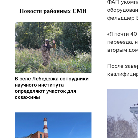
ФАП укомпл
оборудован
фельдшер Е
«Я почти 40
переезда, 
вторым дом
После заве
квалифицир