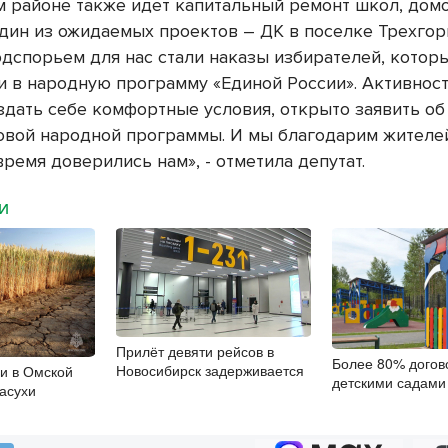
м районе также идет капитальный ремонт школ, дом
один из ожидаемых проектов – ДК в поселке Трехгор
дспорьем для нас стали наказы избирателей, которы
и в народную программу «Единой России». Активност
здать себе комфортные условия, открыто заявить об 
новой народной программы. И мы благодарим жителей 
время доверились нам», - отметила депутат.
МИ
Прилёт девяти рейсов в
Более 80% догов
Новосибирск задерживается
и в Омской
детскими садами
засухи
заключили онлай
цифровой подпи