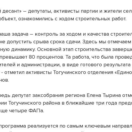
 десант» – депутаты, активисты партии и жители сел
объект, ознакомились с ходом строительных работ.
аша задача – контроль за ходом и качества строите
 не допустить срыва срока сдачи. Здесь мы отмечаем
ную динамику. Основной этап строительства заверш
превышает 80 процентов. Та работа, что была прове
ителей и администрации, в виде готового результата
 - отметил активисты Тогучинского отделения «Един
нов.
редь депутат заксобрания региона Елена Тырина отме
рии Тогучинского района в ближайшие три года пред
еще четыре ФАПа.
программа реализуется по самым ключевым направл