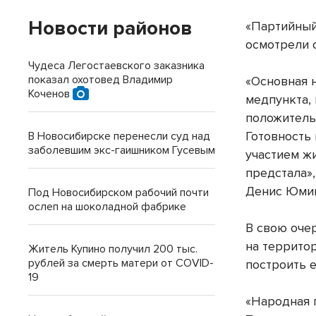
Новости районов
«Партийный
осмотрели 
Чудеса Легостаевского заказника
показал охотовед Владимир
«Основная н
Коченов
медпункта,
положитель
Готовность 
В Новосибирске перенесли суд над
заболевшим экс-гаишником Гусевым
участием ж
предстала»,
Денис Юми
Под Новосибирском рабочий почти
ослеп на шоколадной фабрике
В свою оче
на террито
Житель Купино получил 200 тыс.
рублей за смерть матери от COVID-
построить 
19
«Народная 