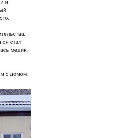
и и
ный
сто.
ительства,
 он стал
ась медик.
м с домом.