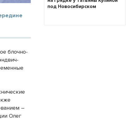
на грядке у Татьяны Купиной
под Новосибирском
середине
ое блочно-
эндвич-
ременные
хнические
акже
ованием –
ции Олег