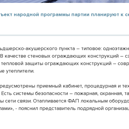
бъект народной программы партии планируют к 
ьдшерско-акушерского пункта – типовое: одноэтажн
 В качестве стеновых ограждающих конструкций – с
я тепловой защиты ограждающих конструкций – сов
е утеплители.
предусмотрены приемный кабинет, процедурная и те
 Есть системы безопасности – пожарная, охранная, т
ы сети связи. Отапливается ФАП локальным оборуд
лами», - пояснил представитель подрядной организа