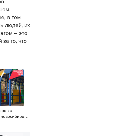
ов
ном.
е, в том
ь людей, их
этом – это
за то, что
оров с
 новосибирцы
н при помощи
си