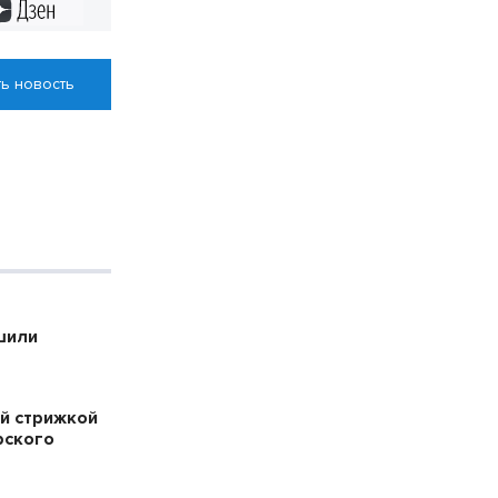
Дзен
ь новость
шили
й стрижкой
рского