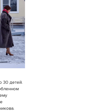
о 30 детей.
обленном
шему
ое
чикова.