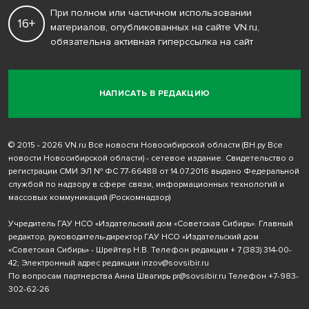
При полном или частичном использовании
16+
материалов, опубликованных на сайте VN.ru,
обязательна активная гиперссылка на сайт
НАПИСАТЬ В РЕДАКЦИЮ
© 2015 - 2026 VN.ru Все новости Новосибирской области (ВН.ру Все
новости Новосибирской области) - сетевое издание. Свидетельство о
регистрации СМИ ЭЛ № ФС 77-66488 от 14.07.2016 выдано Федеральной
службой по надзору в сфере связи, информационных технологий и
массовых коммуникаций (Роскомнадзор)
Учредитель ГАУ НСО «Издательский дом «Советская Сибирь». Главный
редактор, руководитель-директор ГАУ НСО «Издательский дом
«Советская Сибирь» - Шрейтер Н.В. Телефон редакции
+ 7 (383) 314-00-
42
; Электронный адрес редакции
inzov@sovsibir.ru
По вопросам партнерства Анна Швагирь
pr@sovsibir.ru
Телефон
+7-983-
302-62-26