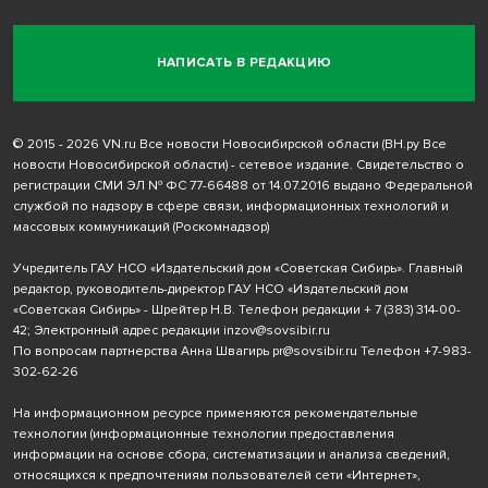
НАПИСАТЬ В РЕДАКЦИЮ
© 2015 - 2026 VN.ru Все новости Новосибирской области (ВН.ру Все
новости Новосибирской области) - сетевое издание. Свидетельство о
регистрации СМИ ЭЛ № ФС 77-66488 от 14.07.2016 выдано Федеральной
службой по надзору в сфере связи, информационных технологий и
массовых коммуникаций (Роскомнадзор)
Учредитель ГАУ НСО «Издательский дом «Советская Сибирь». Главный
редактор, руководитель-директор ГАУ НСО «Издательский дом
«Советская Сибирь» - Шрейтер Н.В. Телефон редакции
+ 7 (383) 314-00-
42
; Электронный адрес редакции
inzov@sovsibir.ru
По вопросам партнерства Анна Швагирь
pr@sovsibir.ru
Телефон
+7-983-
302-62-26
На информационном ресурсе применяются рекомендательные
технологии
(информационные технологии предоставления
информации на основе сбора, систематизации и анализа сведений,
относящихся к предпочтениям пользователей сети «Интернет»,