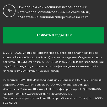
При полном или частичном использовании
16+
материалов, опубликованных на сайте VN.ru,
обязательна активная гиперссылка на сайт
НАПИСАТЬ В РЕДАКЦИЮ
© 2015 - 2026 VN.ru Все новости Новосибирской области (ВН.ру Все
новости Новосибирской области) - сетевое издание. Свидетельство о
регистрации СМИ ЭЛ № ФС 77-66488 от 14.07.2016 выдано Федеральной
службой по надзору в сфере связи, информационных технологий и
массовых коммуникаций (Роскомнадзор)
Учредитель ГАУ НСО «Издательский дом «Советская Сибирь». Главный
редактор, руководитель-директор ГАУ НСО «Издательский дом
«Советская Сибирь» - Шрейтер Н.В. Телефон редакции
+ 7 (383) 314-00-
42
; Электронный адрес редакции
inzov@sovsibir.ru
По вопросам партнерства Анна Швагирь
pr@sovsibir.ru
Телефон
+7-983-
302-62-26