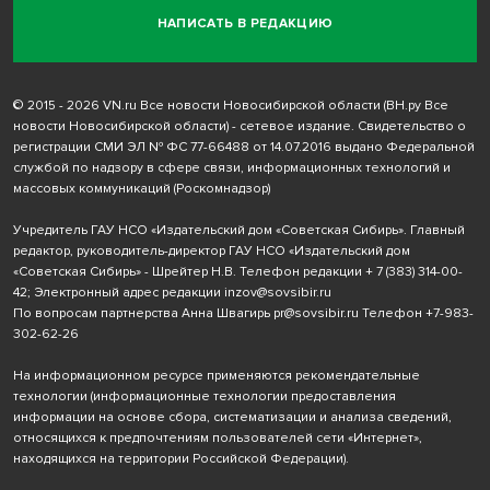
НАПИСАТЬ В РЕДАКЦИЮ
© 2015 - 2026 VN.ru Все новости Новосибирской области (ВН.ру Все
новости Новосибирской области) - сетевое издание. Свидетельство о
регистрации СМИ ЭЛ № ФС 77-66488 от 14.07.2016 выдано Федеральной
службой по надзору в сфере связи, информационных технологий и
массовых коммуникаций (Роскомнадзор)
Учредитель ГАУ НСО «Издательский дом «Советская Сибирь». Главный
редактор, руководитель-директор ГАУ НСО «Издательский дом
«Советская Сибирь» - Шрейтер Н.В. Телефон редакции
+ 7 (383) 314-00-
42
; Электронный адрес редакции
inzov@sovsibir.ru
По вопросам партнерства Анна Швагирь
pr@sovsibir.ru
Телефон
+7-983-
302-62-26
На информационном ресурсе применяются рекомендательные
технологии
(информационные технологии предоставления
информации на основе сбора, систематизации и анализа сведений,
относящихся к предпочтениям пользователей сети «Интернет»,
находящихся на территории Российской Федерации).