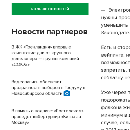
— Электрон
БОЛЬШЕ НОВОСТЕЙ
нужны прос
уменьшить 
Новости партнеров
Законодате
В ЖК «Гренландия» впервые
Есть и сто
клиентские дни от крупного
вейпинга, н
девелопера — группы компаний
возможност
«СОЮЗ»
запретить, 
соблазну н
Видеозапись обеспечит
прозрачность выборов в Госдуму в
Уже через 
Новосибирской области
подорожать
флакона жи
В память о подвиге: «Ростелеком»
минимум в 
проведет кибертурнир «Битва за
случае, ес
Москву»