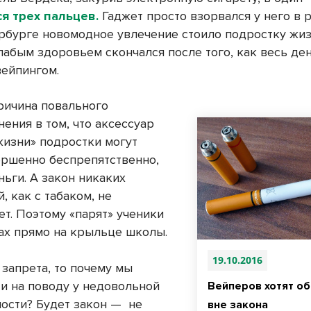
я трех пальцев.
Гаджет просто взорвался у него в р
рбурге новомодное увлечение стоило подростку жи
лабым здоровьем скончался после того, как весь де
вейпингом.
ричина повального
ения в том, что аксессуар
жизни» подростки могут
ершенно беспрепятственно,
ньги. А закон никаких
, как с табаком, не
ет. Поэтому «парят» ученики
ах прямо на крыльце школы.
19.10.2016
 запрета, то почему мы
и на поводу у недовольной
Вейперов хотят о
ости? Будет закон — не
вне закона