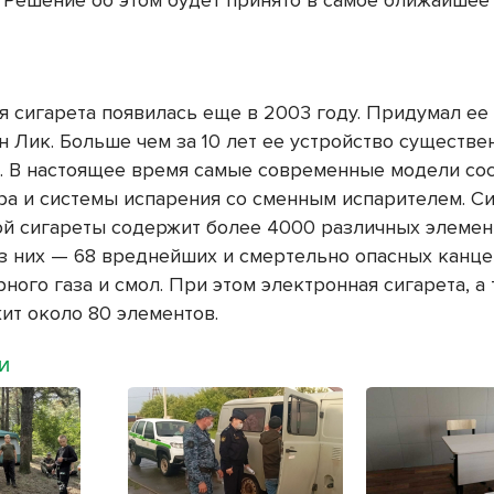
у. Решение об этом будет принято в самое ближайше
я сигарета появилась еще в 2003 году. Придумал е
н Лик. Больше чем за 10 лет ее устройство существе
. В настоящее время самые современные модели сос
ра и системы испарения со сменным испарителем. С
й сигареты содержит более 4000 различных элеме
Из них — 68 вреднейших и смертельно опасных канце
ного газа и смол. При этом электронная сигарета, а
жит около 80 элементов.
МИ