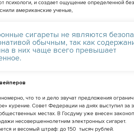
ют психологи, и создает ощущение определенной без
яснили американские ученые,
ронные сигареты не являются безоп
рнативой обычным, так как содержан
ина в них чаще всего превышает
ленное.
 вейперов
ономерно, что то и дело звучат предложения огранич
ое» курение. Совет Федерации на днях выступил за 
 общественных местах. В Госдуму уже внесен законо
одажи несовершеннолетним электронных сигарет.
ется и весомый штраф: до 150 тысяч рублей.