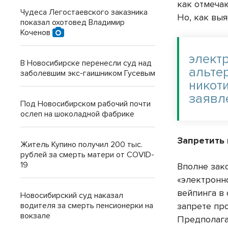
как отмеча
Чудеса Легостаевского заказника
Но, как вы
показал охотовед Владимир
Коченов
элект
В Новосибирске перенесли суд над
альте
заболевшим экс-гаишником Гусевым
никот
заяв
Под Новосибирском рабочий почти
ослеп на шоколадной фабрике
Запретить
Житель Купино получил 200 тыс.
рублей за смерть матери от COVID-
19
Вполне зак
«электронн
вейпинга в
Новосибирский суд наказал
водителя за смерть пенсионерки на
запрете пр
вокзале
Предполага