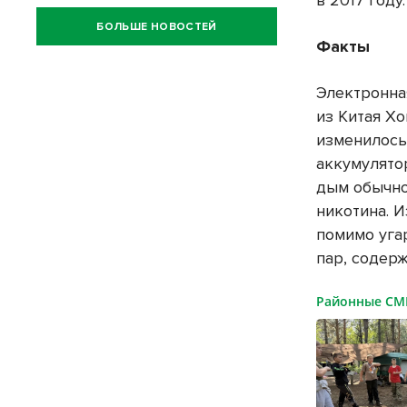
в 2017 год
БОЛЬШЕ НОВОСТЕЙ
Факты
Электронна
из Китая Хо
изменилось
аккумулято
дым обычно
никотина. 
помимо угар
пар, содер
Районные С