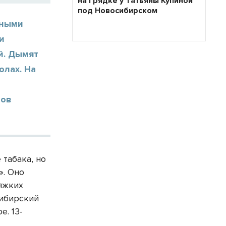
на грядке у Татьяны Купиной
под Новосибирском
нными
и
й. Дымят
олах. На
нов
 табака, но
». Оно
тяжких
сибирский
е. 13-