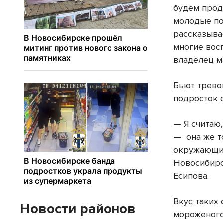
будем прод
молодые по
рассказыва
многие вос
владелец м
Бьют тревог
подросток 
— Я считаю
— она же т
окружающим
Новосибирс
Есипова.
Вкус таких 
Новости районов
мороженого,