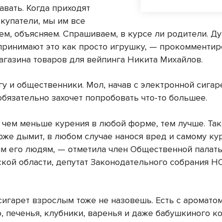
авать. Когда приходят
купатели, мы им все
ем, объясняем. Спрашиваем, в курсе ли родители. Ду
принимают это как просто игрушку, — прокомментир
агазина товаров для вейпинга Никита Михайлов.
у и общественники. Мол, начав с электронной сигар
обязательно захочет попробовать что-то большее.
, чем меньше курения в любой форме, тем лучше. Так
оже дымит, в любом случае нанося вред и самому ку
 его людям, — отметила член Общественной палат
кой области, депутат Законодательного собрания Н
сигарет взрослым тоже не назовешь. Есть с аромато
 печенья, клубники, варенья и даже бабушкиного ко