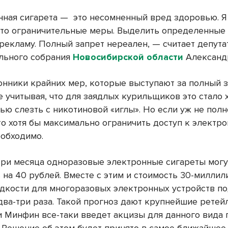
ная сигарета — это несомненный вред здоровью. Я
то ограничительные меры. Выделить определенные 
рекламу. Полный запрет нереален, — считает депута
льного собрания
Новосибирской области
Александ
ронники крайних мер, которые выступают за полный 
е учитывая, что для заядлых курильщиков это стало
ью слезть с никотиновой «иглы». Но если уж не пол
то хотя бы максимально ограничить доступ к электр
еобходимо.
три месяца одноразовые электронные сигареты могу
 на 40 рублей. Вместе с этим и стоимость 30-миллил
дкости для многоразовых электронных устройств п
два-три раза. Такой прогноз дают крупнейшие ретей
ли Минфин все-таки введет акцизы для данного вида