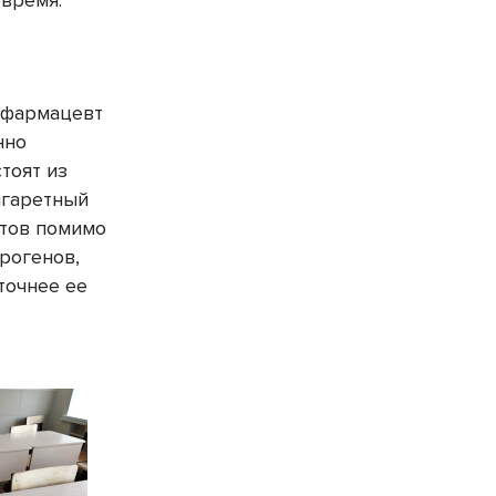
е время.
е фармацевт
нно
тоят из
игаретный
нтов помимо
рогенов,
 точнее ее