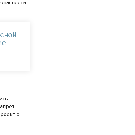
опасности.
асной
ие
ить
запрет
проект о