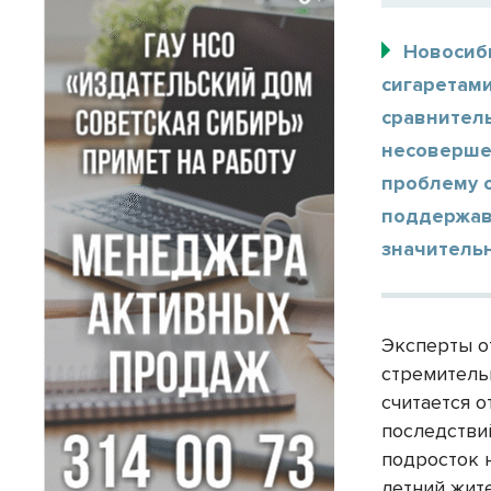
Новосиб
сигаретами
сравнител
несовершен
проблему 
поддержав
значительн
Эксперты о
стремитель
считается 
последстви
подросток н
летний жит