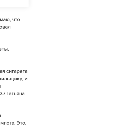
маю, что
овал
еты,
ая сигарета
рильщику, и
ы
СО Татьяна
м
мпота. Это,