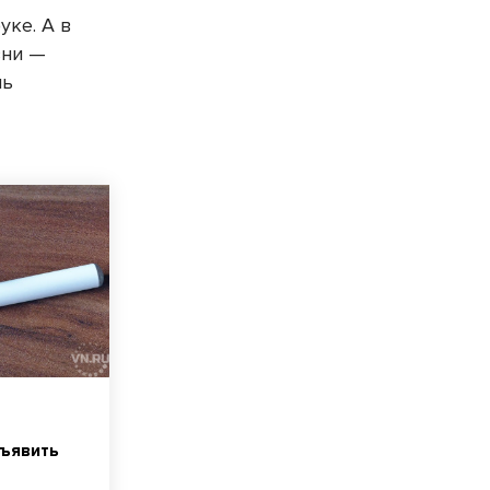
уке. А в
зни —
нь
бъявить