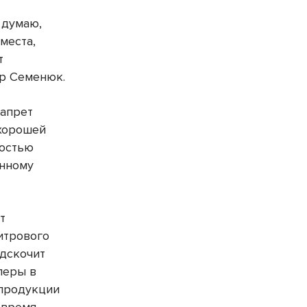
 думаю,
места,
т
р Семенюк.
запрет
 хорошей
ностью
онному
т
итрового
одскочит
леры в
 продукции