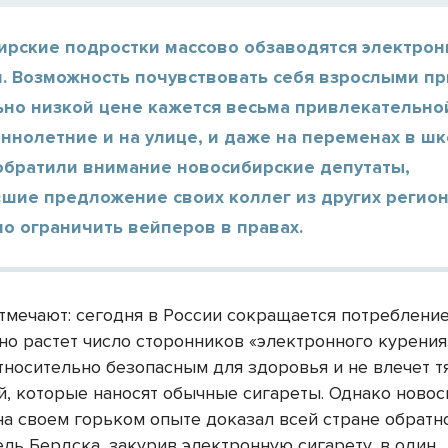
ирские подростки массово обзаводятся электро
. Возможность почувствовать себя взрослыми пр
ьно низкой цене кажется весьма привлекательно
нолетние и на улице, и даже на переменах в шк
обратили внимание новосибирские депутаты,
шие предложение своих коллег из других регио
о ограничить вейперов в правах.
тмечают: сегодня в России сокращается потребление
но растет число сторонников «электронного курения
относительно безопасным для здоровья и не влечет 
й, которые наносят обычные сигареты. Однако ново
а своем горьком опыте доказал всей стране обратно
ель Бердска, закурив электронную сигарету, в один