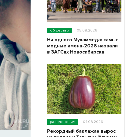
общество
05.08.2026
Ни одного Мухаммеда: самые
модные имена-2026 назвали
в ЗАГСах Новосибирска
развлечения
04.08.2026
Рекордный баклажан вырос