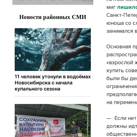
миг
лишилс
Санкт-Пете
юноша со с
занимался 
Основная п
распростран
«взрослой 
купить сов
были бы де
ограничений
предполага
на перемен
— Если нет
должны идт
общественн