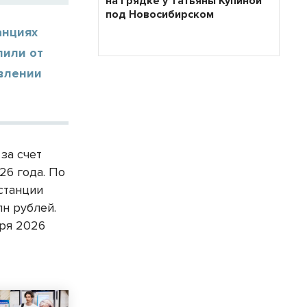
на грядке у Татьяны Купиной
под Новосибирском
анциях
пили от
авлении
за счет
26 года. По
 станции
н рублей.
бря 2026