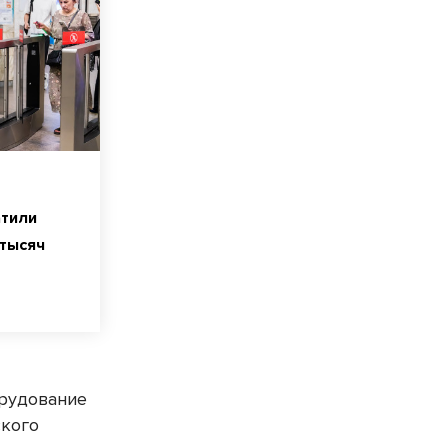
тили
 тысяч
орудование
ского