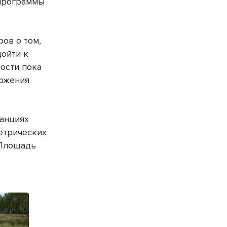
 программы
ов о том,
дойти к
ности пока
ложения
танциях
етрических
«Площадь