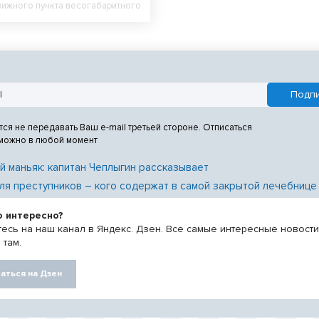
ижного пункта весогабаритного
тся не передавать Ваш e-mail третьей стороне. Отписаться
 можно в любой момент
й маньяк: капитан Чеплыгин рассказывает
ля преступников – кого содержат в самой закрытой лечебнице
о интересно?
есь на наш канал в Яндекс. Дзен. Все самые интересные новост
 там.
аться на Дзен