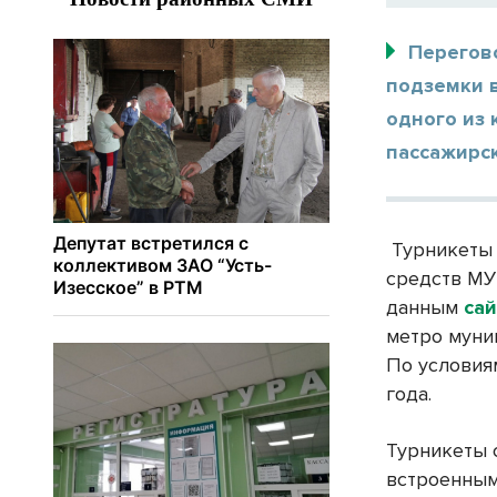
Перегово
подземки 
одного из
пассажирс
Турникеты 
средств МУ
данным
сай
метро муни
По условиям
года.
Турникеты 
встроенным