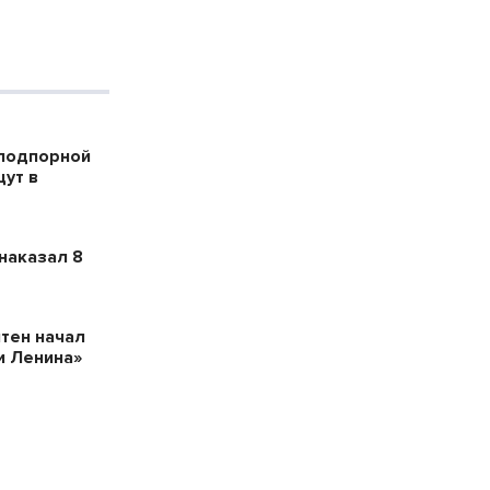
 подпорной
ут в
наказал 8
тен начал
и Ленина»