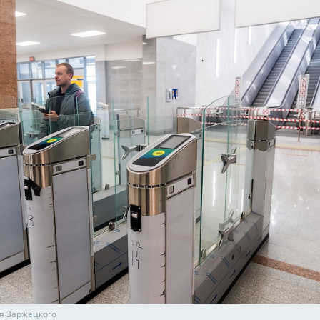
я Заржецкого