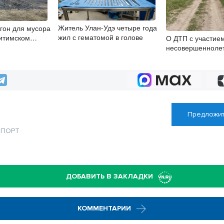
Житель Улан-Удэ четыре года
гон для мусора
жил с гематомой в голове
китимском
О ДТП с участие
несовершеннолет
территории Кышт
района сообщае
Предложит
СПОРТ
ДОБАВИТЬ В ЗАКЛАДКИ
КОММЕНТАРИИ