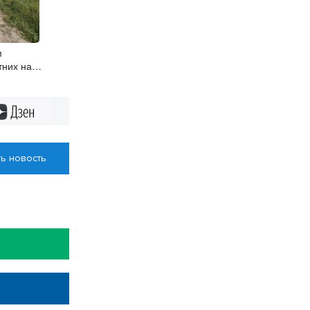
м
них на
овского
т ГИБДД
Дзен
ь новость