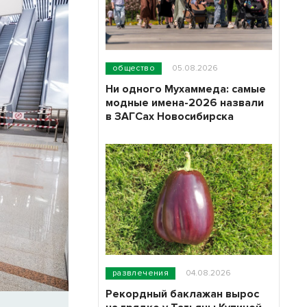
общество
05.08.2026
Ни одного Мухаммеда: самые
модные имена-2026 назвали
в ЗАГСах Новосибирска
развлечения
04.08.2026
Рекордный баклажан вырос