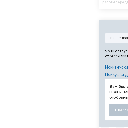
работы передв
контроля.
VN.ru обязуе
от рассылки
Искитимски
Психушка д
Вам был
Подпишит
отобраны
Подпис