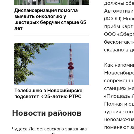
должны обе
Автоматизи
(АСОП) Нов
приём карт
ООО «Сберт
бесконтакт
сказано в д
Как напомн
Новосибирс
современны
станциях ме
«Площадь Л
Полная и о
Новости районов
турникетов
невозможна
поменяют з
Чудеса Легостаевского заказника