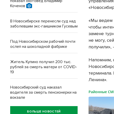
управления
показал охотовед Владимир
Коченов
«Новосибир
«Мы ведем 
В Новосибирске перенесли суд над
заболевшим экс-гаишником Гусевым
чтобы инте
замене тур
не могу, се
Под Новосибирском рабочий почти
ослеп на шоколадной фабрике
получили»,
Напомним, 
Житель Купино получил 200 тыс.
Новосибирс
рублей за смерть матери от COVID-
19
терминала.
Ленина».
Новосибирский суд наказал
Районные С
водителя за смерть пенсионерки на
вокзале
БОЛЬШЕ НОВОСТЕЙ