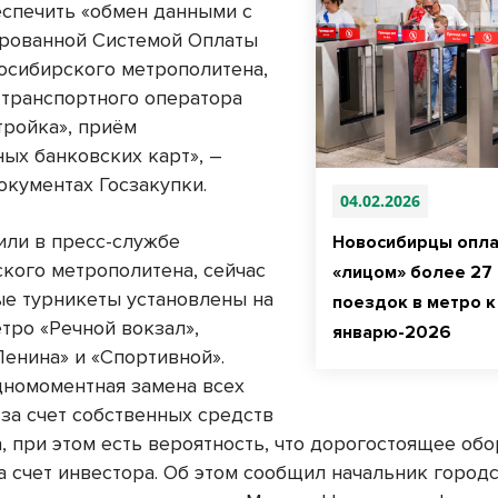
спечить «обмен данными с
рованной Системой Оплаты
осибирского метрополитена,
 транспортного оператора
ройка», приём
ных банковских карт», –
окументах Госзакупки.
04.02.2026
или в пресс-службе
Новосибирцы опла
кого метрополитена, сейчас
«лицом» более 27
е турникеты установлены на
поездок в метро к
тро «Речной вокзал»,
январю-2026
енина» и «Спортивной».
дномоментная замена всех
 за счет собственных средств
, при этом есть вероятность, что дорогостоящее об
а счет инвестора. Об этом сообщил начальник город