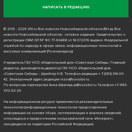
НАПИСАТЬ В РЕДАКЦИЮ
© 2015 - 2026 VN.ru Все новости Новосибирской области (ВН.ру Все
новости Новосибирской области) - сетевое издание. Свидетельство о
регистрации СМИ ЭЛ № ФС 77-66488 от 14.07.2016 выдано Федеральной
службой по надзору в сфере связи, информационных технологий и
массовых коммуникаций (Роскомнадзор)
Учредитель ГАУ НСО «Издательский дом «Советская Сибирь». Главный
редактор, руководитель-директор ГАУ НСО «Издательский дом
«Советская Сибирь» - Шрейтер Н.В. Телефон редакции
+ 7 (383) 314-00-
42
; Электронный адрес редакции
inzov@sovsibir.ru
По вопросам партнерства Анна Швагирь
pr@sovsibir.ru
Телефон
+7-983-
302-62-26
На информационном ресурсе применяются рекомендательные
технологии
(информационные технологии предоставления
информации на основе сбора, систематизации и анализа сведений,
относящихся к предпочтениям пользователей сети «Интернет»,
находящихся на территории Российской Федерации).