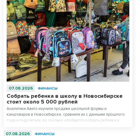
07.08.2026
ФИНАНСЫ
Собрать ребенка в школу в Новосибирске
стоит около 5 000 рублей
Аналитики Авито изучили продажи школьной формы и
канцтоваров в Новосибирске, сравнили их с данными прошлого
года и подсчитали, во сколько обойдется собрать ребенка в
школу. Оказалось, что школьная одежда на ресейле* в среднем
стоит на треть дешевле новой, а канцтовары — в два раза.
07.08.2026
ФИНАНСЫ