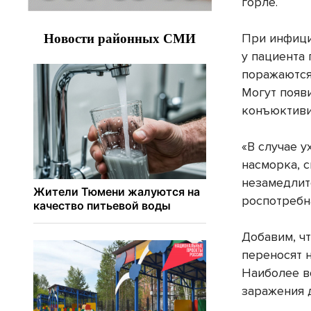
горле.
При инфици
у пациента 
поражаются
Могут появи
конъюктиви
«В случае 
насморка, 
незамедлит
роспотребн
Добавим, ч
переносят 
Наиболее в
заражения 