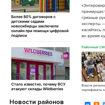
«Энтеровир
преимущест
грязные ру
эксперты. 
касайтесь л
во время ку
Районные С
Власти регион
сертификаты 
многодетным 
Новосибирске
Новости районов