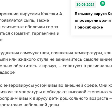
30.09.2021
ровании вирусами Коксаки А
Вспышку вируса К
появляется сыпь, также
опровергли врачи 
 слизистые оболочки горла.
Новосибирске
ться стоматит, герпангина и
т.
ухудшения самочувствия, появления температуры, каш
сыпи или жидкого стула не занимайтесь самолечением
ельно обратитесь к врачу», – советуют в региональ
адзоре.
то энтеровирусы устойчивы во внешней среде. Они 
низкие температуры и обладают высокой степенью з
осприимчивы к вирусу дети дошкольного возраста –
достаточно небольшой дозы.