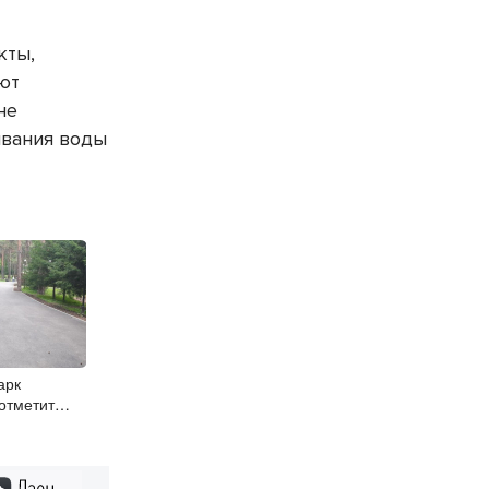
кты,
ют
не
ывания воды
арк
отметит
лей
Дзен