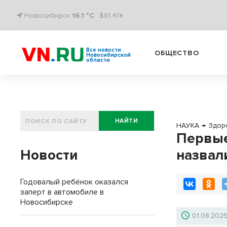
Новосибирск
16.1 °C
$81.41↑
Все новости
ОБЩЕСТВО
Новосибирской
области
НАЙТИ
НАУКА
→
Здор
Первые
Новости
назвал
Годовалый ребёнок оказался
заперт в автомобиле в
Новосибирске
01.08.202