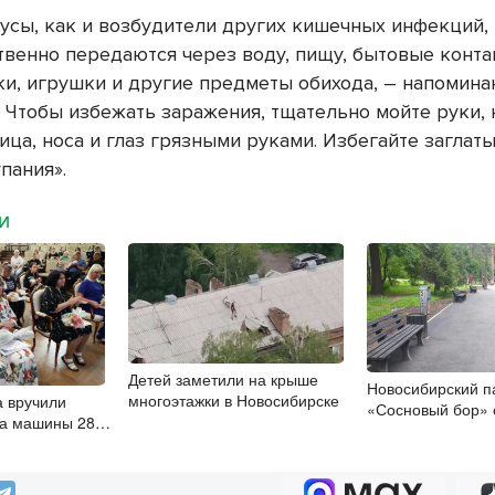
усы, как и возбудители других кишечных инфекций,
венно передаются через воду, пищу, бытовые конта
ки, игрушки и другие предметы обихода, – напомина
– Чтобы избежать заражения, тщательно мойте руки, 
ица, носа и глаз грязными руками. Избегайте заглат
пания».
МИ
Детей заметили на крыше
Новосибирский п
многоэтажки в Новосибирске
а вручили
«Сосновый бор» 
на машины 28
полувековой юби
семьям в