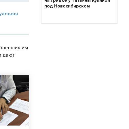
на грядке у Татьяны Купиной
под Новосибирском
туальны
болевших им
и дают