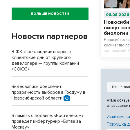
БОЛЬШЕ НОВОСТЕЙ
06.08.2026
Новосиби
пишут ко
биологии
Новости партнеров
Новосибирская
количество п
контрольной. 
В ЖК «Гренландия» впервые
химию и биоло
клиентские дни от крупного
девелопера — группы компаний
«СОЮЗ»
Видеозапись обеспечит
прозрачность выборов в Госдуму в
Новосибирской области
VN.ru обязуе
от рассылки
В память о подвиге: «Ростелеком»
Искитимски
проведет кибертурнир «Битва за
Психушка д
Москву»