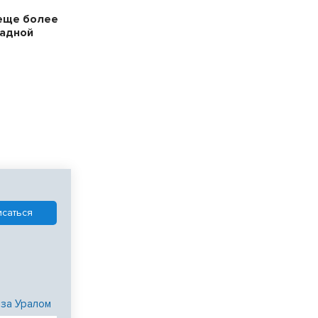
еще более
падной
 за Уралом