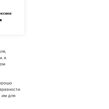
оксаки
в
ля,
, а
ном
хорошо
аразности.
 им для