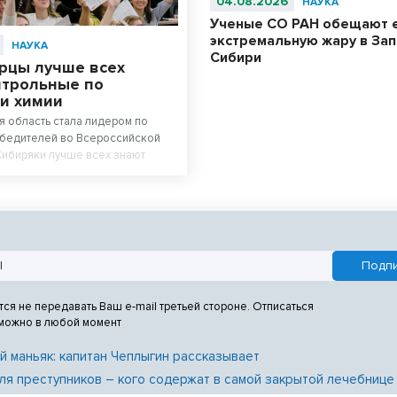
04.08.2026
НАУКА
Ученые СО РАН обещают 
экстремальную жару в За
НАУКА
Сибири
рцы лучше всех
нтрольные по
 и химии
 область стала лидером по
обедителей во Всероссийской
Сибиряки лучше всех знают
гию.
тся не передавать Ваш e-mail третьей стороне. Отписаться
 можно в любой момент
й маньяк: капитан Чеплыгин рассказывает
ля преступников – кого содержат в самой закрытой лечебнице