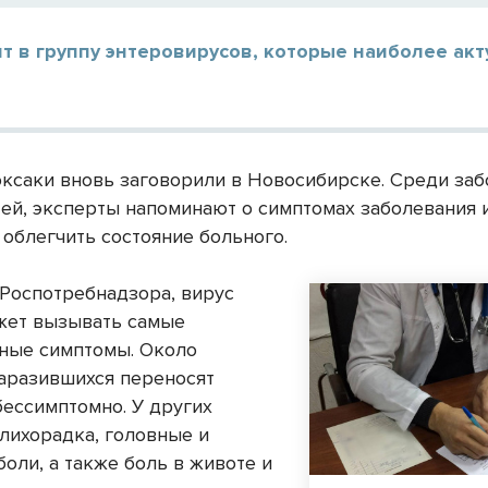
т в группу энтеровирусов, которые наиболее ак
оксаки вновь заговорили в Новосибирске. Среди за
тей, эксперты напоминают о симптомах заболевания 
 облегчить состояние больного.
Роспотребнадзора, вирус
жет вызывать самые
ные симптомы. Около
аразившихся переносят
ессимптомно. У других
 лихорадка, головные и
оли, а также боль в животе и