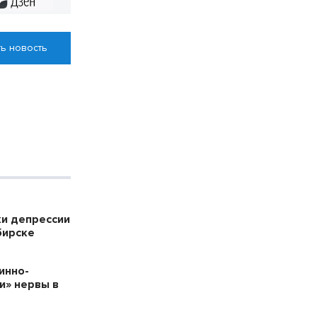
ь новость
ки депрессии
бирске
инно-
и» нервы в