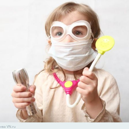
ива VN.ru