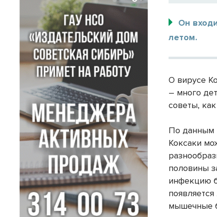
Он входи
летом.
О вирусе К
– много де
советы, как
По данным 
Коксаки мо
разнообраз
половины з
инфекцию б
появляется
мышечные б