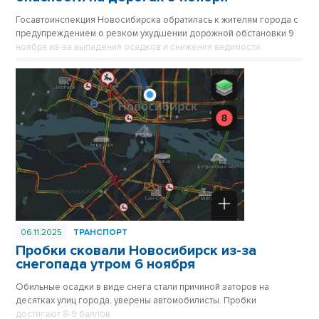
Госавтоинспекция Новосибирска обратилась к жителям города с
предупреждением о резком ухудшении дорожной обстановки 9
ноября из-за выпадения осадков и снижения видимости,
призывая водителей по возможности отказаться от поездок.
06.11.2025
ТРАНСПОРТ
Пробки сковали Новосибирск из-за
снегопада утром 6 ноября
Обильные осадки в виде снега стали причиной заторов на
десятках улиц города, уверены автомобилисты. Пробки
достигают 8-9 баллов.