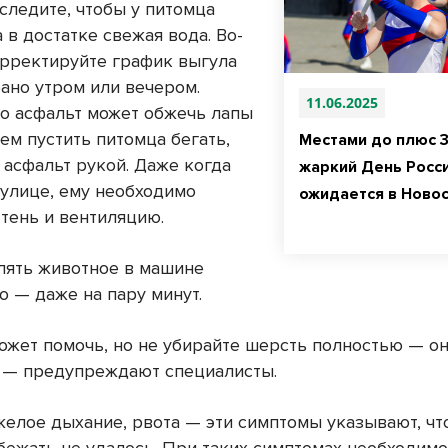
следите, чтобы у питомца
 в достатке свежая вода. Во-
орректируйте график выгула
рано утром или вечером.
11.06.2025
то асфальт может обжечь лапы
ем пустить питомца бегать,
Местами до плюс 3
 асфальт рукой. Даже когда
жаркий День Росс
 улице, ему необходимо
ожидается в Ново
 тень и вентиляцию.
влять животное в машине
о — даже на пару минут.
ожет помочь, но не убирайте шерсть полностью — он
 — предупреждают специалисты.
яжелое дыхание, рвота — эти симптомы указывают, чт