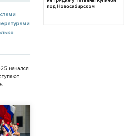
на грядке у Татьяны Купиной
под Новосибирском
естами
пературами
олько
25 начался
ступают
е.