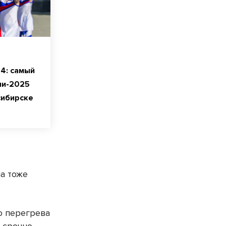
4: самый
ии-2025
сибирске
а тоже
о перегрева