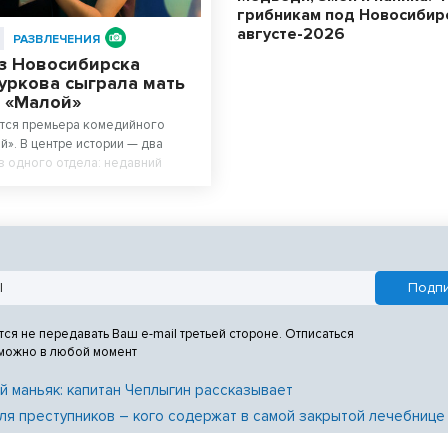
грибникам под Новосибир
августе-2026
РАЗВЛЕЧЕНИЯ
из Новосибирска
уркова сыграла мать
е «Малой»
ится премьера комедийного
й». В центре истории — два
з одного отдела: недавний
адемии МВД Саша (Тимофей
ративник Малой (Владимир Яглыч)
 стажем.
тся не передавать Ваш e-mail третьей стороне. Отписаться
 можно в любой момент
й маньяк: капитан Чеплыгин рассказывает
ля преступников – кого содержат в самой закрытой лечебнице