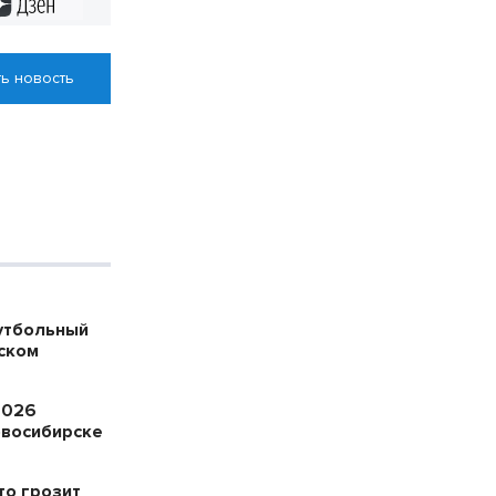
Дзен
ь новость
утбольный
ском
2026
овосибирске
то грозит