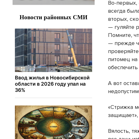
Во-первых, 
всегда была
вторых, ск
— гуляйте 
Помните, ч
— прежде ч
проверяйте
питомец на
обеспечить
А вот оста
недопустим
«Стрижка м
защищает»,
Вялость, т