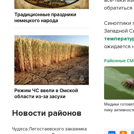
все-таки и
обратиться 
Синоптики 
Западной С
температу
ожидается 
Районные С
Медики готовя
пику активност
Новости районов
Новосибирской
Чудеса Легостаевского заказника