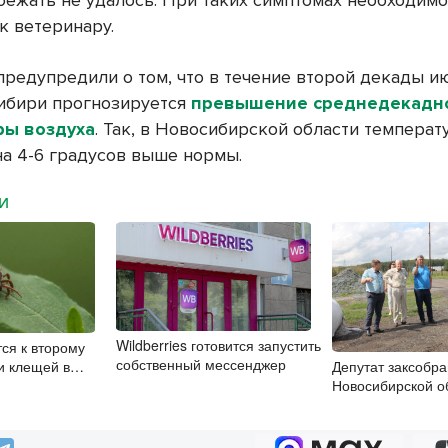
збежать не удалось. При таких симптомах необходим
к ветеринару.
предупредили о том, что в течение второй декады и
ибири прогнозируется
превышение среднедекадн
ры воздуха
. Так, в Новосибирской области температ
на 4-6 градусов выше нормы.
МИ
Wildberries готовится запустить
тся к второму
собственный мессенджер
и клещей в
Депутат заксобр
 области
Новосибирской о
посетил Венгеров