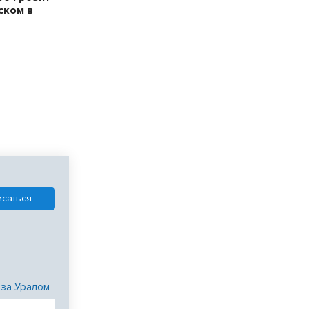
ском в
 за Уралом