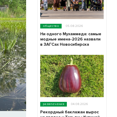
общество
05.08.2026
Ни одного Мухаммеда: самые
модные имена-2026 назвали
в ЗАГСах Новосибирска
развлечения
04.08.2026
Рекордный баклажан вырос