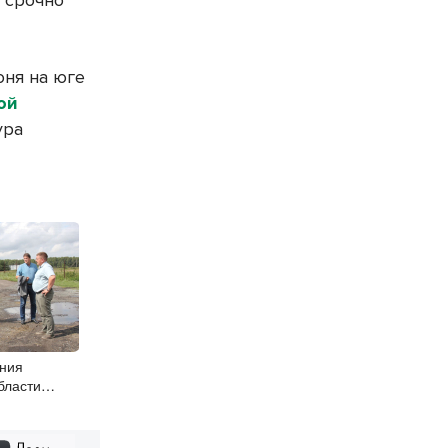
о срочно
юня на юге
ой
ура
ания
бласти
ский округ