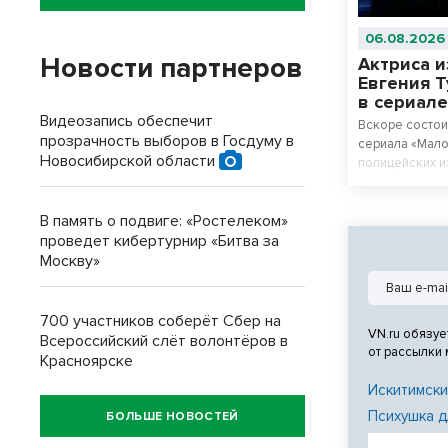
06.08.2026
Новости партнеров
Актриса 
Евгения Т
в сериал
Видеозапись обеспечит
Вскоре состо
прозрачность выборов в Госдуму в
сериала «Мало
Новосибирской области
полицейских и
выпускник ак
Кочнев) и опе
В память о подвиге: «Ростелеком»
с многолетним
проведет кибертурнир «Битва за
Москву»
700 участников соберёт Сбер на
VN.ru обязуе
Всероссийский слёт волонтёров в
от рассылки
Красноярске
Искитимски
Психушка д
БОЛЬШЕ НОВОСТЕЙ