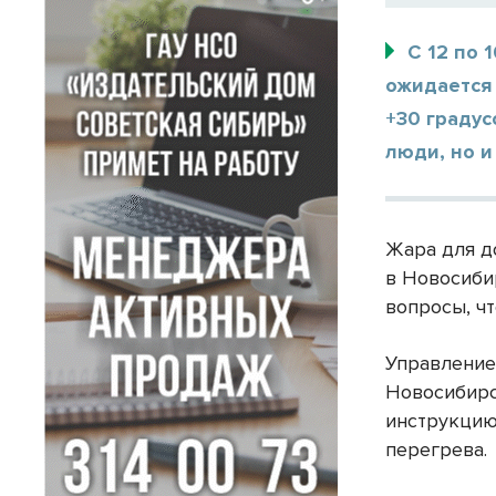
С 12 по 
ожидается
+30 градус
люди, но и
Жара для д
в Новосиби
вопросы, чт
Управление
Новосибирс
инструкцию
перегрева.