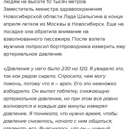
людям на высоте 10 тысяч метров.
Заместитель министра здравоохранения
Новосибирской области Лада Шалыгина в конце
апреля летела из Москвы в Новосибирск. Еще на
посадке она обратила внимание на
взволнованного пассажира. После взлета
мужчина попросил бортпроводника измерить ему
артериальное давление.
«Д
авление у него было 230 на 120. Я увидела это,
так как рядом сидела. Спросила, чем могу
помочь, потому что я
―
врач.
Его это немножко
взбодрило. Он выпил таблетку, снижающую
артериальное давление, но при этом все равно
волновался и каждые две минуты измерял
давление.
Я понимала, что нужно время, чтобы
давление снизилось, начала с ним общаться,
отвлекать его.
В
ыяснилось, что он
―
ученый,