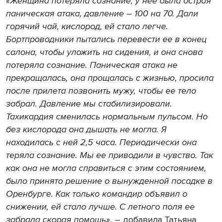
«Женщина потеряла сознание, у нее была острая
паническая атака, давление
―
100 на 70. Дали
горячий чай, кислород, ей стало л
егче.
Бортпроводники пытались перевести ее в конец
салона, чтобы уложить на сидения, и она снова
потеряла сознание. Паническая атака не
прекращалась, она прощалась с жизнью, просила
после прилета позвонить мужу, чтобы ее тело
забрал. Давление мы стабилизировали
.
Тахикардия сменилась нормальным пульсом. Но
без кислорода она дышать не могла. Я
находилась с ней 2,5 часа. Периодически она
теряла сознание. Мы ее приводили в чувство.
Так
как она не могла справиться с этим состоянием,
было принято решение о вынужденной посадке в
Оренбурге.
Как только командир объявил о
снижении, ей стало лучше. С летного поля ее
забрала скорая помощь»
, ― добавила Татьяна