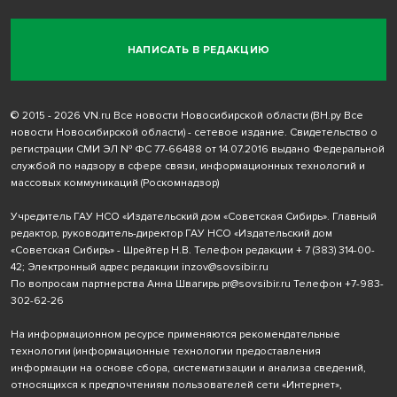
НАПИСАТЬ В РЕДАКЦИЮ
© 2015 - 2026 VN.ru Все новости Новосибирской области (ВН.ру Все
новости Новосибирской области) - сетевое издание. Свидетельство о
регистрации СМИ ЭЛ № ФС 77-66488 от 14.07.2016 выдано Федеральной
службой по надзору в сфере связи, информационных технологий и
массовых коммуникаций (Роскомнадзор)
Учредитель ГАУ НСО «Издательский дом «Советская Сибирь». Главный
редактор, руководитель-директор ГАУ НСО «Издательский дом
«Советская Сибирь» - Шрейтер Н.В. Телефон редакции
+ 7 (383) 314-00-
42
; Электронный адрес редакции
inzov@sovsibir.ru
По вопросам партнерства Анна Швагирь
pr@sovsibir.ru
Телефон
+7-983-
302-62-26
На информационном ресурсе применяются рекомендательные
технологии
(информационные технологии предоставления
информации на основе сбора, систематизации и анализа сведений,
относящихся к предпочтениям пользователей сети «Интернет»,