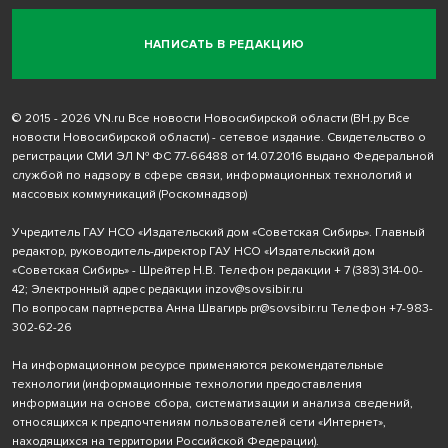
НАПИСАТЬ В РЕДАКЦИЮ
© 2015 - 2026 VN.ru Все новости Новосибирской области (ВН.ру Все
новости Новосибирской области) - сетевое издание. Свидетельство о
регистрации СМИ ЭЛ № ФС 77-66488 от 14.07.2016 выдано Федеральной
службой по надзору в сфере связи, информационных технологий и
массовых коммуникаций (Роскомнадзор)
Учредитель ГАУ НСО «Издательский дом «Советская Сибирь». Главный
редактор, руководитель-директор ГАУ НСО «Издательский дом
«Советская Сибирь» - Шрейтер Н.В. Телефон редакции
+ 7 (383) 314-00-
42
; Электронный адрес редакции
inzov@sovsibir.ru
По вопросам партнерства Анна Швагирь
pr@sovsibir.ru
Телефон
+7-983-
302-62-26
На информационном ресурсе применяются рекомендательные
технологии
(информационные технологии предоставления
информации на основе сбора, систематизации и анализа сведений,
относящихся к предпочтениям пользователей сети «Интернет»,
находящихся на территории Российской Федерации).