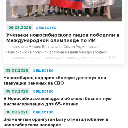
09.08.2026
ОБЩЕСТВО
Ученики новосибирского лицея победили в
Международной олимпиаде по ИИ
11-классники Михаил Вершинин и Семен Родионов из
Новосибирска получили золотые медали Международной
олимпиады по искусственному интеллекту. Ученики лицея №22
«Надежда Сибири» в составе российской сборной стали
абсолютными чемпионами соревнований.
08.08.2026
ОБЩЕСТВО
Новосибирец подарил «боевую десятку» для
эвакуации раненых на СВО
08.08.2026
ОБЩЕСТВО
В Новосибирске минздрав объявил бесплатную
диспансеризацию для 65-летних
08.08.2026
ОБЩЕСТВО
Знаменитый орангутан Бату отметил юбилей в
новосибирском зоопарке