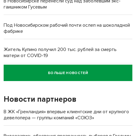
В Новосибирске перенесли суд над заболевшим экс-
гаишником Гусевым
Под Новосибирском рабочий почти ослеп на шоколадной
фабрике
Житель Купино получил 200 тыс. рублей за смерть
матери от COVID-19
БОЛЬШЕ НОВОСТЕЙ
Новосибирский суд наказал водителя за смерть
пенсионерки на вокзале
Новости партнеров
В ЖК «Гренландия» впервые клиентские дни от крупного
девелопера — группы компаний «СОЮЗ»