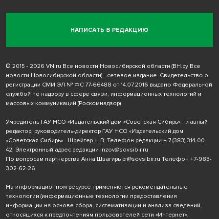
НАПИСАТЬ В РЕДАКЦИЮ
© 2015 - 2026 VN.ru Все новости Новосибирской области (ВН.ру Все
новости Новосибирской области) - сетевое издание. Свидетельство о
регистрации СМИ ЭЛ № ФС 77-66488 от 14.07.2016 выдано Федеральной
службой по надзору в сфере связи, информационных технологий и
массовых коммуникаций (Роскомнадзор)
Учредитель ГАУ НСО «Издательский дом «Советская Сибирь». Главный
редактор, руководитель-директор ГАУ НСО «Издательский дом
«Советская Сибирь» - Шрейтер Н.В. Телефон редакции
+ 7 (383) 314-00-
42
; Электронный адрес редакции
inzov@sovsibir.ru
По вопросам партнерства Анна Швагирь
pr@sovsibir.ru
Телефон
+7-983-
302-62-26
На информационном ресурсе применяются рекомендательные
технологии
(информационные технологии предоставления
информации на основе сбора, систематизации и анализа сведений,
относящихся к предпочтениям пользователей сети «Интернет»,