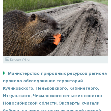
Коллаж VN.ru
Министерство природных ресурсов региона
провело обследование территорий
Куликовского, Пеньковского, Кабинетного,
Иткульского, Чикманского сельских советов
Новосибирской области. Эксперты считали
бобров, по вине которых нынешней весной