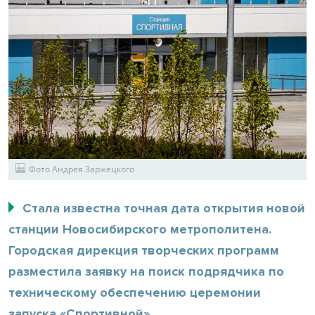
Фото Андрея Заржецкого
Стала известна точная дата открытия новой
станции Новосибирского метрополитена.
Городская дирекция творческих программ
разместила заявку на поиск подрядчика по
техническому обеспечению церемонии
запуска «Спортивной».