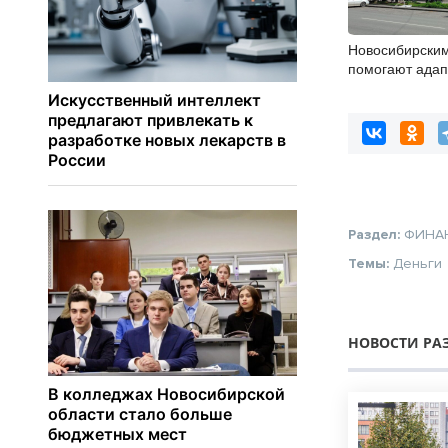
Новосибирским
помогают адап
учебе через ку
Раздел:
ФИНА
Темы:
Деньги
НОВОСТИ РА