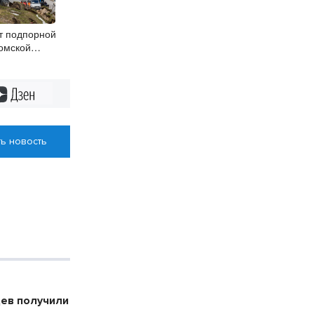
т подпорной
омской
сибирске
Дзен
ь новость
цев получили