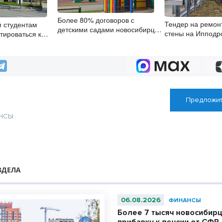
Более 80% договоров с
Тендер на ремон
 студентам
детскими садами новосибирцы
стены на Ипподр
тироваться к
заключили онлайн
объявили в Ново
льтуру
Предложит
НСЫ
ЗДЕЛА
06.08.2026
ФИНАНСЫ
Более 7 тысяч новосибир