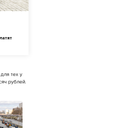
латят
для тех у
яч рублей.