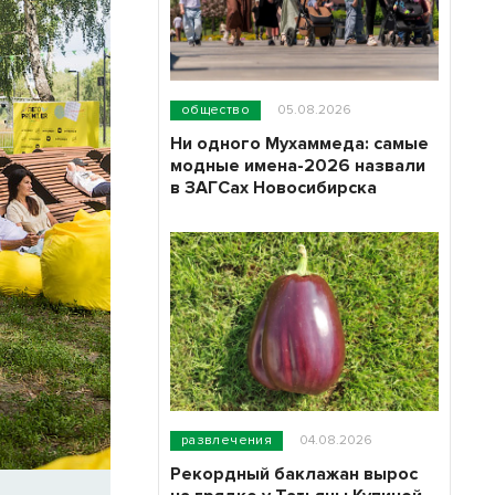
общество
05.08.2026
Ни одного Мухаммеда: самые
модные имена-2026 назвали
в ЗАГСах Новосибирска
развлечения
04.08.2026
Рекордный баклажан вырос