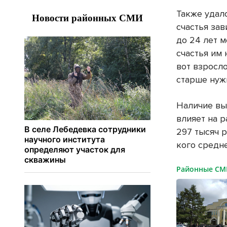
Также удало
счастья зав
до 24 лет м
счастья им 
вот взросл
старше нуж
Наличие вы
влияет на р
297 тысяч 
кого средн
Районные С