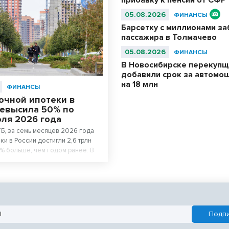
прибавку к пенсии от СФР
05.08.2026
ФИНАНСЫ
Барсетку с миллионами за
пассажира в Толмачево
05.08.2026
ФИНАНСЫ
В Новосибирске перекуп
добавили срок за автомо
на 18 млн
ФИНАНСЫ
очной ипотеки в
ревысила 50% по
юля 2026 года
Б, за семь месяцев 2026 года
ки в России достигли 2,6 трлн
8% больше, чем годом ранее. В
м роста стала рыночная