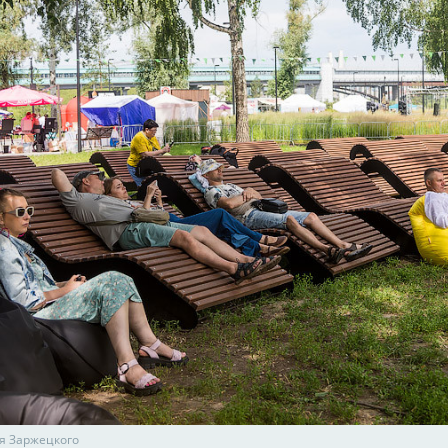
я Заржецкого