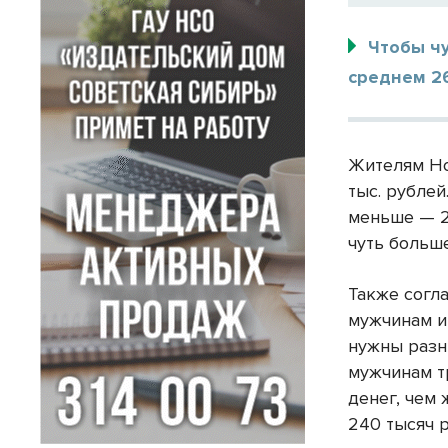
Чтобы ч
среднем 26
Жителям Но
тыс. рублей
меньше — 2
чуть больш
Также согл
мужчинам и
нужны разн
мужчинам т
денег, чем
240 тысяч р