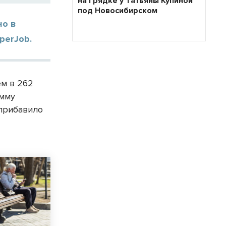
на грядке у Татьяны Купиной
под Новосибирском
но в
perJob.
ем в 262
умму
 прибавило