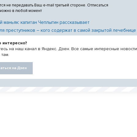
тся не передавать Ваш e-mail третьей стороне. Отписаться
 можно в любой момент
й маньяк: капитан Чеплыгин рассказывает
ля преступников – кого содержат в самой закрытой лечебнице
о интересно?
есь на наш канал в Яндекс. Дзен. Все самые интересные новост
 там.
аться на Дзен