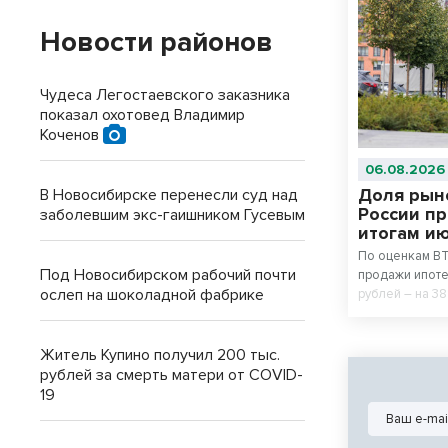
Новости районов
Чудеса Легостаевского заказника
показал охотовед Владимир
Коченов
06.08.2026
Доля рын
В Новосибирске перенесли суд над
России п
заболевшим экс-гаишником Гусевым
итогам и
По оценкам ВТ
Под Новосибирском рабочий почти
продажи ипоте
ослеп на шоколадной фабрике
рублей – на 3
июле драйверо
ипотека.
Житель Купино получил 200 тыс.
рублей за смерть матери от COVID-
19