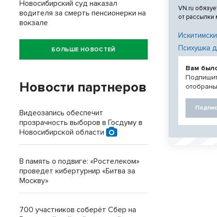
Новосибирский суд наказал
VN.ru обязуе
водителя за смерть пенсионерки на
от рассылки
вокзале
Искитимски
Психушка д
БОЛЬШЕ НОВОСТЕЙ
Вам был
Подпишит
Новости партнеров
отобраны
Подпис
Видеозапись обеспечит
прозрачность выборов в Госдуму в
Новосибирской области
В память о подвиге: «Ростелеком»
проведет кибертурнир «Битва за
Москву»
700 участников соберёт Сбер на