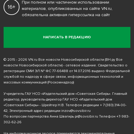
При полном или частичном использовании
16+
материалов, опубликованных на сайте VN.ru,
обязательна активная гиперссылка на сайт
НАПИСАТЬ В РЕДАКЦИЮ
© 2015 - 2026 VN.ru Все новости Новосибирской области (ВН.ру Все
новости Новосибирской области) - сетевое издание. Свидетельство о
регистрации СМИ ЭЛ № ФС 77-66488 от 14.07.2016 выдано Федеральной
службой по надзору в сфере связи, информационных технологий и
массовых коммуникаций (Роскомнадзор)
Учредитель ГАУ НСО «Издательский дом «Советская Сибирь». Главный
редактор, руководитель-директор ГАУ НСО «Издательский дом
«Советская Сибирь» - Шрейтер Н.В. Телефон редакции
+ 7 (383) 314-00-
42
; Электронный адрес редакции
inzov@sovsibir.ru
По вопросам партнерства Анна Швагирь
pr@sovsibir.ru
Телефон
+7-983-
302-62-26
На информационном ресурсе применяются рекомендательные