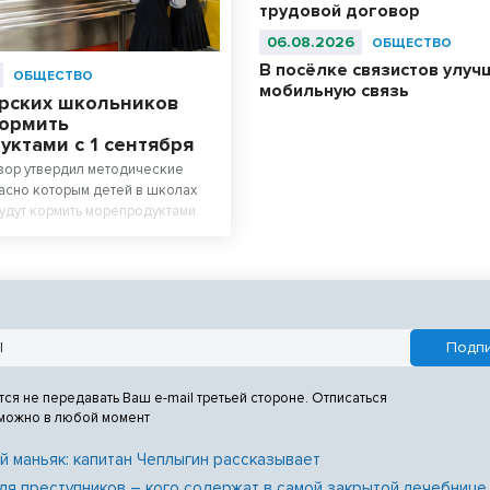
трудовой договор
06.08.2026
ОБЩЕСТВО
В посёлке связистов улуч
ОБЩЕСТВО
мобильную связь
рских школьников
кормить
ктами с 1 сентября
зор утвердил методические
ласно которым детей в школах
удут кормить морепродуктами.
тся не передавать Ваш e-mail третьей стороне. Отписаться
 можно в любой момент
й маньяк: капитан Чеплыгин рассказывает
ля преступников – кого содержат в самой закрытой лечебнице