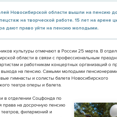
елей Новосибирской области вышли на пенсию д
пецстаж на творческой работе. 15 лет на арене ц
ра дают право уйти на пенсию молодыми.
ников культуры отмечают в России 25 марта. В отде
ирской области в связи с профессиональным празд
артистам и работникам концертных организаций о п
 выхода на пенсию. Самыми молодыми пенсионерами
овые гимнасты и солисты балета Новосибирского
кого театра оперы и балета.
ли в отделении Соцфонда по
ля права на досрочную пенсию
 театров, филармоний и