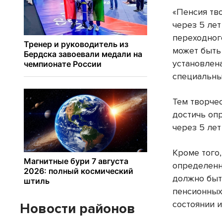
«Пенсия тв
через 5 лет
переходног
может быть
установлен
специальный
Тем творче
достичь оп
через 5 ле
Кроме того
определенн
должно быт
пенсионных
состоянии 
Новости районов