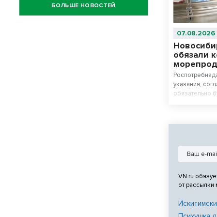
БОЛЬШЕ НОВОСТЕЙ
07.08.2026
Новосиби
обязали 
морепроду
Роспотребнад
указания, сог
обязательно б
VN.ru обязуе
от рассылки
Искитимски
Психушка д