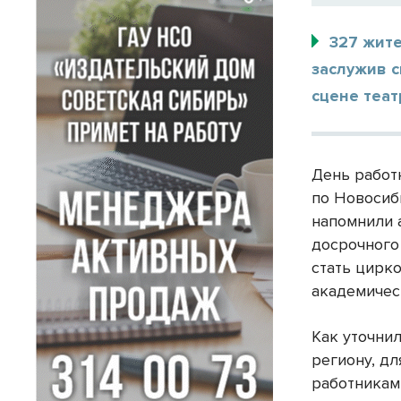
327 жит
заслужив с
сцене теат
День работ
по Новосиб
напомнили 
досрочного
стать цирк
академичес
Как уточни
региону, д
работникам