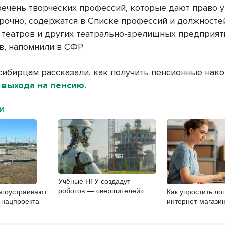
ечень творческих профессий, которые дают право у
рочно, содержатся в Списке профессий и должносте
 театров и других театрально-зрелищных предприят
в, напомнили в СФР.
сибирцам рассказали, как получить пенсионные нак
 выхода на пенсию.
МИ
Учёные НГУ создадут
роботов — «вершителей»
агоустраивают
Как упростить ло
х нацпроекта
интернет-магази