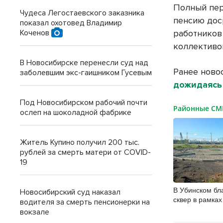
Полный пер
Чудеса Легостаевского заказника
пенсию дос
показал охотовед Владимир
Коченов
работников
коллективо
В Новосибирске перенесли суд над
Ранее ново
заболевшим экс-гаишником Гусевым
дожидаясь
Под Новосибирском рабочий почти
Районные С
ослеп на шоколадной фабрике
Житель Купино получил 200 тыс.
рублей за смерть матери от COVID-
19
В Убинском бл
Новосибирский суд наказал
сквер в рамка
водителя за смерть пенсионерки на
вокзале