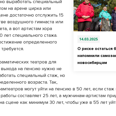
но выработать специальный
том на арене цирка или
цене достаточно отслужить 15
стве воздушного гимнаста или
ета, а вот артистам хора
0 лет специального стажа.
14.03.2025
остижение определенного
 требуется.
О риске остаться 
напомнили самоза
раматических театров для
новосибирцам
 выхода на пенсию нужно не
аботать специальный стаж, но
еделенного возраста. Так,
амтеатров могут уйти на пенсию в 50 лет, если стаж 
 работы составляет 25 лет, а мужчинам-артистам при
на сцене как минимум 30 лет, чтобы уже в 55 лет уйт