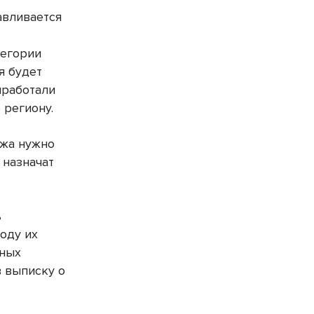
авливается
тегории
я будет
ыработали
 региону.
ажа нужно
 назначат
ь
оду их
нных
в выписку о