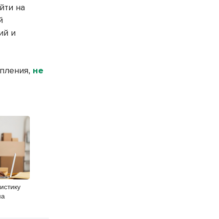
йти на
й
ий и
опления,
не
гистику
на