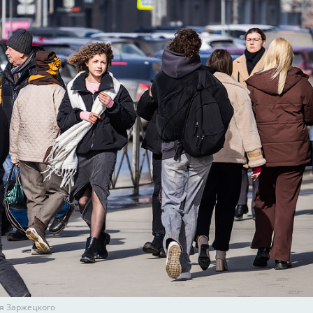
я Заржецкого