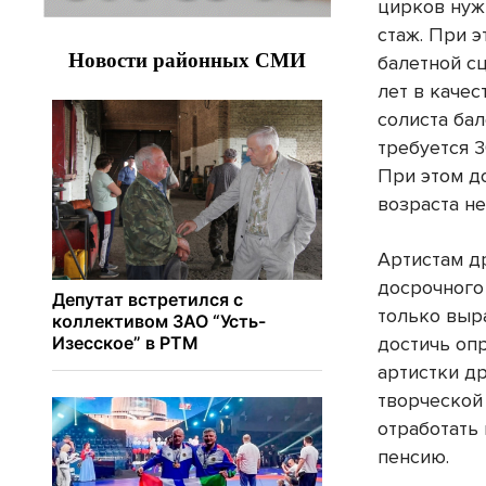
цирков нуж
стаж. При э
балетной с
лет в каче
солиста бал
требуется 3
При этом д
возраста не
Артистам д
досрочного
только выр
достичь опр
артистки др
творческой
отработать 
пенсию.