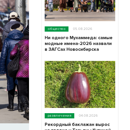
общество
05.08.2026
Ни одного Мухаммеда: самые
модные имена-2026 назвали
в ЗАГСах Новосибирска
развлечения
04.08.2026
Рекордный баклажан вырос