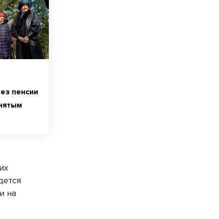
без пенсии
нятым
их
дется
и на