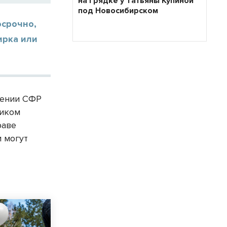
на грядке у Татьяны Купиной
под Новосибирском
осрочно,
ирка или
лении СФР
ником
раве
 могут