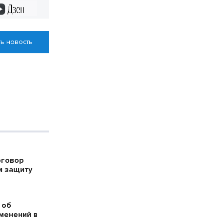
Дзен
ь новость
оговор
м защиту
 об
менений в