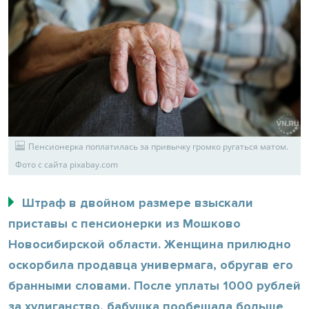
Пенсионерка поплатилась за привычку громко ругаться матом.
Фото с сайта pixabay.com
Штраф в двойном размере взыскали
приставы с пенсионерки из Мошково
Новосибирской области. Женщина прилюдно
оскорбила продавца универмага, обругав его
бранными словами. После уплаты 1000 рублей
за хулиганство, бабушка пообещала больше