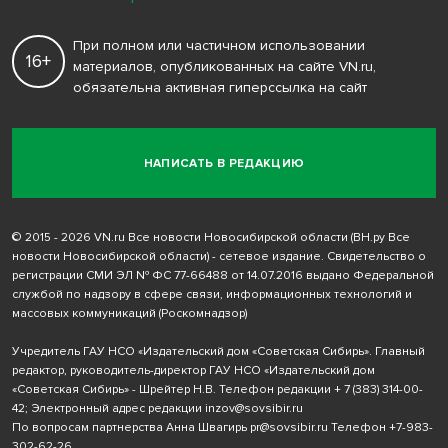
При полном или частичном использовании
16+
материалов, опубликованных на сайте VN.ru,
обязательна активная гиперссылка на сайт
НАПИСАТЬ В РЕДАКЦИЮ
© 2015 - 2026 VN.ru Все новости Новосибирской области (ВН.ру Все
новости Новосибирской области) - сетевое издание. Свидетельство о
регистрации СМИ ЭЛ № ФС 77-66488 от 14.07.2016 выдано Федеральной
службой по надзору в сфере связи, информационных технологий и
массовых коммуникаций (Роскомнадзор)
Учредитель ГАУ НСО «Издательский дом «Советская Сибирь». Главный
редактор, руководитель-директор ГАУ НСО «Издательский дом
«Советская Сибирь» - Шрейтер Н.В. Телефон редакции
+ 7 (383) 314-00-
42
; Электронный адрес редакции
inzov@sovsibir.ru
По вопросам партнерства Анна Швагирь
pr@sovsibir.ru
Телефон
+7-983-
302-62-26