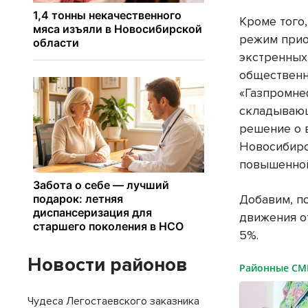
Кроме того,
режим прио
экстренных
общественн
«Газпромнеф
складывающ
решение о 
Новосибирс
повышенной
Добавим, п
движения о
5%.
Новости районов
Районные С
Чудеса Легостаевского заказника