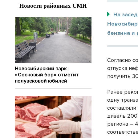
На засе
Новосибир
бензина и 
Согласно с
отпуска не
получить 30
Ранее реко
одну транз
составляли
дизель 200
региона – 4
соответстве