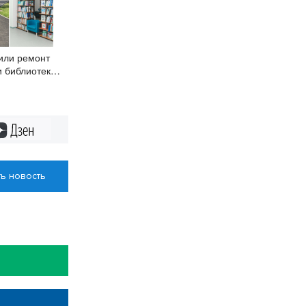
или ремонт
и библиотек
Дзен
ь новость