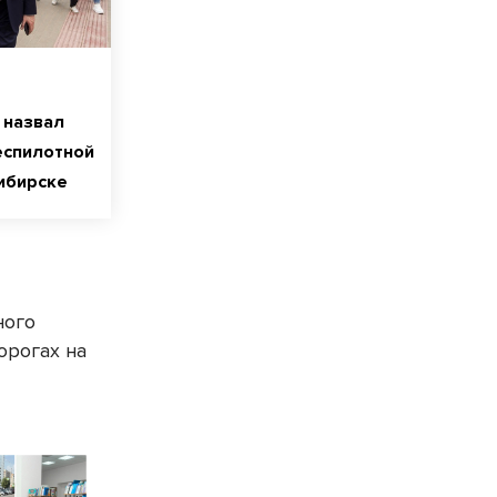
 назвал
еспилотной
ибирске
ного
орогах на