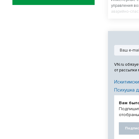
управления в
аварийно-спас
дорожки модер
Новосибирска
полностью обн
нацпроекта «
система».
VN.ru обязуе
от рассылки
Искитимски
Психушка д
Вам был
Подпишит
отобраны
Подпис