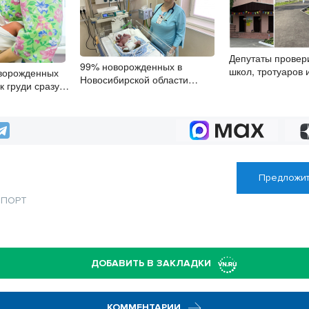
Депутаты провер
99% новорожденных в
школ, тротуаров 
ворожденных
Новосибирской области
в Новосибирске
к груди сразу
прикладывают к груди сразу
ия
после рождения
Предложит
СПОРТ
ДОБАВИТЬ В ЗАКЛАДКИ
КОММЕНТАРИИ