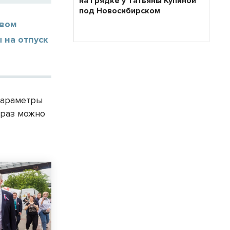
на грядке у Татьяны Купиной
под Новосибирском
ивом
 на отпуск
параметры
 раз можно