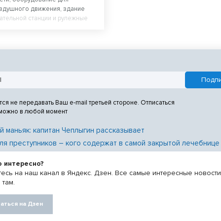
оздушного движения, здание
ательной станции и рулежные
низируют в аэропорту
. Аэродромную инфраструктуру
овят к концу 2027 года в рамках
Эффективная транспортная
тся не передавать Ваш e-mail третьей стороне. Отписаться
 можно в любой момент
й маньяк: капитан Чеплыгин рассказывает
ля преступников – кого содержат в самой закрытой лечебнице
о интересно?
есь на наш канал в Яндекс. Дзен. Все самые интересные новост
 там.
аться на Дзен