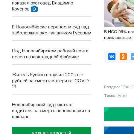
показал охотовед Владимир
Коченов
В Новосибирске перенесли суд над
В НСО 99% но
заболевшим экс-гаишником Гусевым
прикладывают 
после рожден
Под Новосибирском рабочий почти
ослеп на шоколадной фабрике
Житель Купино получил 200 тыс.
рублей за смерть матери от COVID-
19
Раздел:
ТРАН
Темы:
Авто
Новосибирский суд наказал
водителя за смерть пенсионерки на
вокзале
БОЛЬШЕ НОВОСТЕЙ