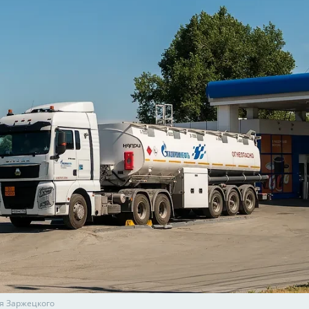
я Заржецкого