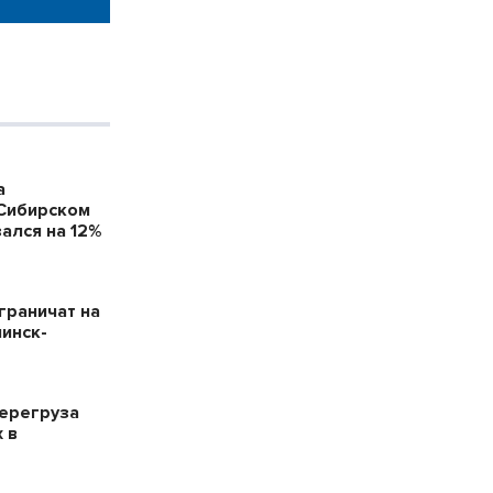
а
 Сибирском
ался на 12%
граничат на
нинск-
ерегруза
 в