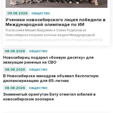
09.08.2026
ОБЩЕСТВО
Ученики новосибирского лицея победили в
Международной олимпиаде по ИИ
11-классники Михаил Вершинин и Семен Родионов из
Новосибирска получили золотые медали Международной
олимпиады по искусственному интеллекту. Ученики лицея №22
«Надежда Сибири» в составе российской сборной стали
абсолютными чемпионами соревнований.
08.08.2026
ОБЩЕСТВО
Новосибирец подарил «боевую десятку» для
эвакуации раненых на СВО
08.08.2026
ОБЩЕСТВО
В Новосибирске минздрав объявил бесплатную
диспансеризацию для 65-летних
08.08.2026
ОБЩЕСТВО
Знаменитый орангутан Бату отметил юбилей в
новосибирском зоопарке