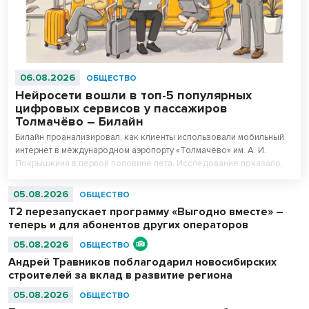
06.08.2026
ОБЩЕСТВО
Нейросети вошли в топ-5 популярных
цифровых сервисов у пассажиров
Толмачёво – Билайн
Билайн проанализировал, как клиенты использовали мобильный
интернет в международном аэропорту «Толмачёво» им. А. И.
Покрышкина в первой половине лета. Исследование показало,
что нейросети вошли в число пяти самых популярных цифровых
сервисов у пассажиров 16–44 лет. При этом миллениалы (29–44
05.08.2026
ОБЩЕСТВО
года) оказались самыми активными пользователями нейросетей в
Т2 перезапускает программу «Выгодно вместе» –
аэропорту.
теперь и для абонентов других операторов
05.08.2026
ОБЩЕСТВО
Андрей Травников поблагодарил новосибирских
строителей за вклад в развитие региона
05.08.2026
ОБЩЕСТВО