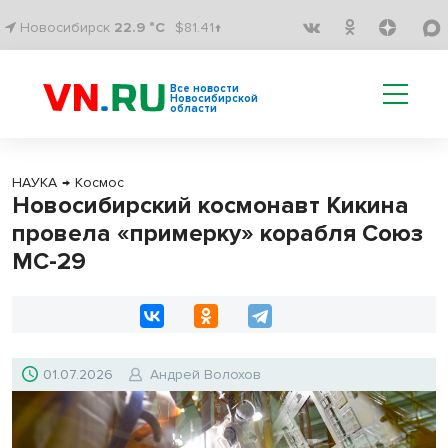
Новосибирск
22.9 °C
$81.41↑
Все новости
Новосибирской
области
НАУКА
→
Космос
Новосибирский космонавт Кикина
провела «примерку» корабля Союз
МС-29
01.07.2026
Андрей Волохов