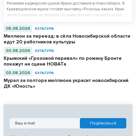
Реликвии каджарских шахов Ирана доставили в Новосибирск. В
Краеведческом музее готовят выставку «Роскошь заката: Иран
эпохи Каджаров» из фондов Государственного музея Востока.
Центральным экспонатом выставки станет персидский ковер,
сотканный для последнего шаха династии – 11-летнего Султан
05.08.2026
КУЛЬТУРА
Ахмад Шаха.
Миллион за переезд: в сёла Новосибирской области
едут 20 работников культуры
03.08.2026
КУЛЬТУРА
Крымский «Грозовой перевал» по роману Бронте
покажут на сцене НОВАТа
03.08.2026
КУЛЬТУРА
Мурал за полтора миллиона украсит новосибирский
ДК «Юность»