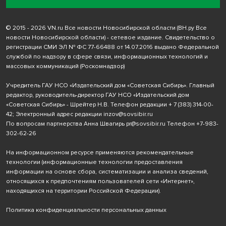
© 2015 - 2026 VN.ru Все новости Новосибирской области (ВН.ру Все
новости Новосибирской области) - сетевое издание. Свидетельство о
регистрации СМИ ЭЛ № ФС 77-66488 от 14.07.2016 выдано Федеральной
службой по надзору в сфере связи, информационных технологий и
массовых коммуникаций (Роскомнадзор)
Учредитель ГАУ НСО «Издательский дом «Советская Сибирь». Главный
редактор, руководитель-директор ГАУ НСО «Издательский дом
«Советская Сибирь» - Шрейтер Н.В. Телефон редакции
+ 7 (383) 314-00-
42
; Электронный адрес редакции
inzov@sovsibir.ru
По вопросам партнерства Анна Швагирь
pr@sovsibir.ru
Телефон
+7-983-
302-62-26
На информационном ресурсе применяются рекомендательные
технологии
(информационные технологии предоставления
информации на основе сбора, систематизации и анализа сведений,
относящихся к предпочтениям пользователей сети «Интернет»,
находящихся на территории Российской Федерации).
Политика конфиденциальности персональных данных