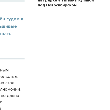
на грядке у Татьяны Купиной
под Новосибирском
ён судом к
льшивые
овать
вным
ельства,
но стал
лномочий.
тво давно
го
е