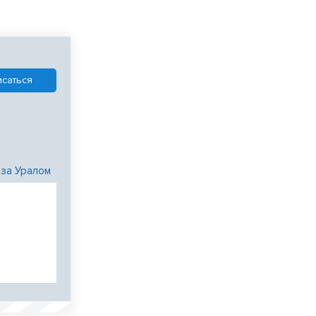
 за Уралом
и