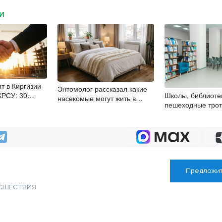
МИ
т в Киргизии
Энтомолог рассказал какие
КРСУ: 30
Школы, библиоте
насекомые могут жить в
ысяч студентов и
пешеходные трот
квартирах новосибирцев
 рублей
депутаты Госдум
контролируют ра
социальных объе
Предложит
СШЕСТВИЯ