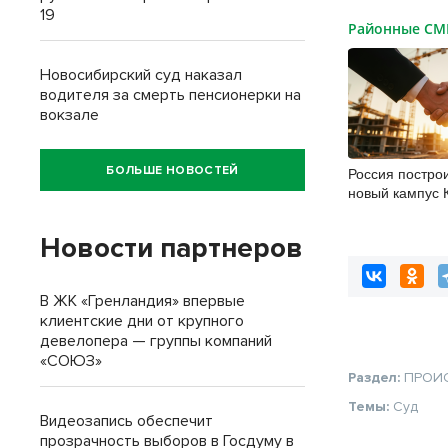
19
Районные С
Новосибирский суд наказал
водителя за смерть пенсионерки на
вокзале
БОЛЬШЕ НОВОСТЕЙ
Россия построи
новый кампус 
гектаров, 15 т
30 миллиардов
Новости партнеров
В ЖК «Гренландия» впервые
клиентские дни от крупного
девелопера — группы компаний
«СОЮЗ»
Раздел:
ПРОИ
Темы:
Суд
Видеозапись обеспечит
прозрачность выборов в Госдуму в