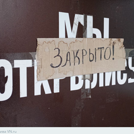
ива VN.ru