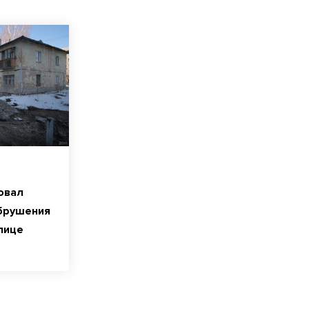
овал
обрушения
лице