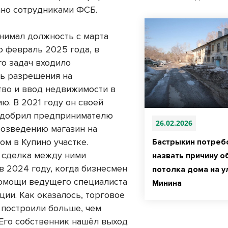
но сотрудниками ФСБ.
нимал должность с марта
о февраль 2025 года, в
го задач входило
ь разрешения на
тво и ввод недвижимости в
ю. В 2021 году он своей
одобрил предпринимателю
26.02.2026
возведению магазин на
ом в Купино участке.
Бастрыкин потреб
 сделка между ними
назвать причину 
в 2024 году, когда бизнесмен
потолка дома на у
омощи ведущего специалиста
Минина
ции. Как оказалось, торговое
построили больше, чем
 Его собственник нашёл выход