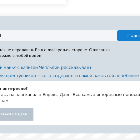
омашнее насилие.
тся не передавать Ваш e-mail третьей стороне. Отписаться
 можно в любой момент
й маньяк: капитан Чеплыгин рассказывает
ля преступников – кого содержат в самой закрытой лечебнице
о интересно?
есь на наш канал в Яндекс. Дзен. Все самые интересные новост
 там.
аться на Дзен