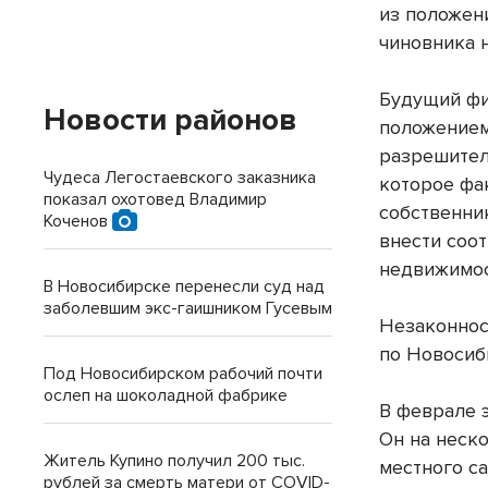
из положен
чиновника 
Будущий фи
Новости районов
положением
разрешител
Чудеса Легостаевского заказника
которое фа
показал охотовед Владимир
собственни
Коченов
внести соо
недвижимос
В Новосибирске перенесли суд над
заболевшим экс-гаишником Гусевым
Незаконнос
по Новосиб
Под Новосибирском рабочий почти
ослеп на шоколадной фабрике
В феврале э
Он на неск
Житель Купино получил 200 тыс.
местного с
рублей за смерть матери от COVID-