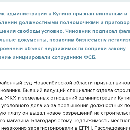
ик администрации в Купино признан виновным в
блении должностными полномочиями и приговор
ишения свободы условно. Чиновник подписал фа
льные документы, позволив бизнесмену легализ
троенный объект недвижимости вопреки закону.
ание инициировали сотрудники ФСБ.
районный суд Новосибирской области признал вино
иновника. Бывший ведущий специалист отдела строит
ы, ЖКХ и земельных отношений администрации Купи
 уголовного дела из-за превышения должностных по
ую плату он выдал новое разрешений на строительс
го магазина. Благодаря этому недвижимость местно
 незаконно зарегистрировали в ЕГРН. Расследовани