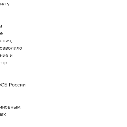
ил у
м
ые
ения,
позволило
ние и
стр
ФСБ России
виновным.
нах