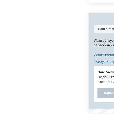
опровергла д
VN.ru обязуе
от рассылки
Искитимски
Психушка д
Вам был
Подпишит
отобраны
Подпис