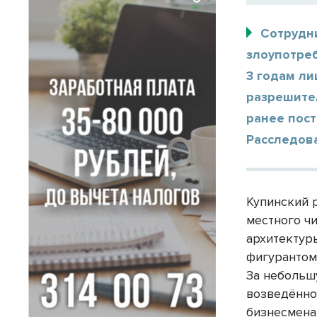
Сотрудн
злоупотре
3 годам л
разрешите
ранее пос
Расследов
Купинский 
местного ч
архитектур
фигурантом
За небольш
возведённо
бизнесмена