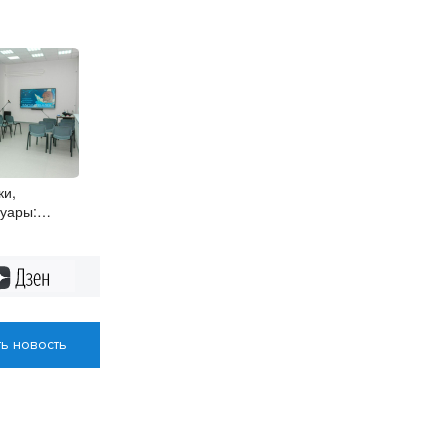
ки,
уары:
ы
боты на
ктах
Дзен
ь новость