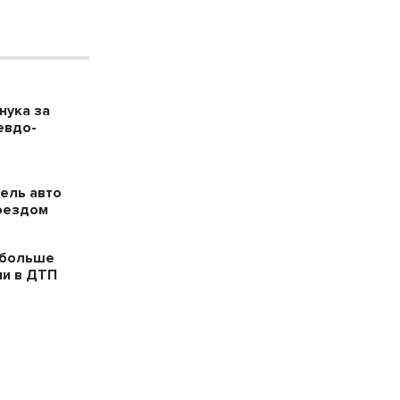
нука за
евдо-
ель авто
поездом
 больше
ли в ДТП