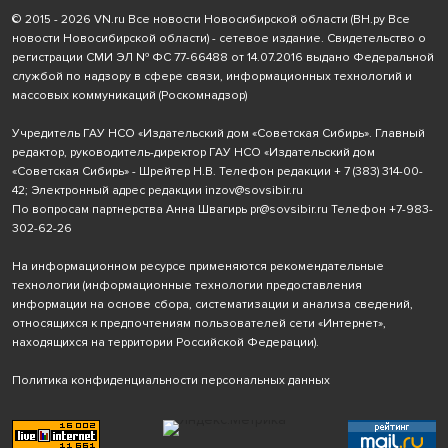
© 2015 - 2026 VN.ru Все новости Новосибирской области (ВН.ру Все
новости Новосибирской области) - сетевое издание. Свидетельство о
регистрации СМИ ЭЛ № ФС 77-66488 от 14.07.2016 выдано Федеральной
службой по надзору в сфере связи, информационных технологий и
массовых коммуникаций (Роскомнадзор)
Учредитель ГАУ НСО «Издательский дом «Советская Сибирь». Главный
редактор, руководитель-директор ГАУ НСО «Издательский дом
«Советская Сибирь» - Шрейтер Н.В. Телефон редакции
+ 7 (383) 314-00-
42
; Электронный адрес редакции
inzov@sovsibir.ru
По вопросам партнерства Анна Швагирь
pr@sovsibir.ru
Телефон
+7-983-
302-62-26
На информационном ресурсе применяются рекомендательные
технологии
(информационные технологии предоставления
информации на основе сбора, систематизации и анализа сведений,
относящихся к предпочтениям пользователей сети «Интернет»,
находящихся на территории Российской Федерации).
Политика конфиденциальности персональных данных