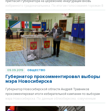
пригласил губернатора на церемонию инаугурации вновь
избранного градоначальника. По итогам голосования горожан 8
сентября мэром города избран Анатолий Локоть.
09.09.2019
ОБЩЕСТВО
Губернатор прокомментировал выборы
мэра Новосибирска
Губернатор Новосибирской области Андрей Травников
прокомментировал итоги избирательной кампании по выборам
мэра Новосибирска. По данным облизбиркома, озвученным
сегодня в ходе оперативного совещания в региональном
правительстве, Анатолий Локоть на выборах мэра Новосибирска