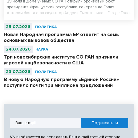
29 июля в Доме ученых СО РАН открыли бронзовый бюст
президента Французской республики, генерала де Голля.
Автором бюста стал скульптор Андрей Тыртышников. Его де Голль
в военной фуражке уже есть в Музее армии в Париже, в
Центральном музее Великой Отечественной войны в Москве и
25.07.2026
ПОЛИТИКА
музее-панораме «Сталинградская битва» в Волгограде.
Новая Народная программа ЕР ответит на семь
основных вызовов общества
24.07.2026
НАУКА
Три новосибирских института СО РАН признали
угрозой нацбезопасности в США
23.07.2026
ПОЛИТИКА
В новую Народную программу «Единой России»
поступило почти три миллиона предложений
VN.ru обязуется не передавать Ваш e-mail третьей стороне.