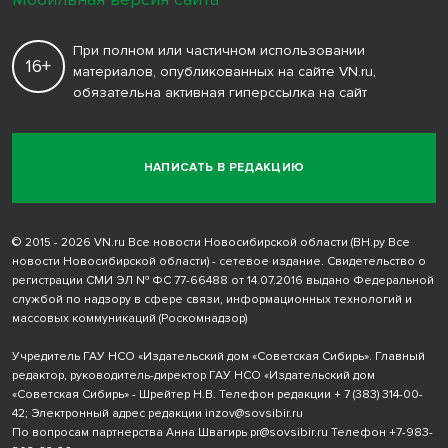
При полном или частичном использовании
16+
материалов, опубликованных на сайте VN.ru,
обязательна активная гиперссылка на сайт
НАПИСАТЬ В РЕДАКЦИЮ
© 2015 - 2026 VN.ru Все новости Новосибирской области (ВН.ру Все
новости Новосибирской области) - сетевое издание. Свидетельство о
регистрации СМИ ЭЛ № ФС 77-66488 от 14.07.2016 выдано Федеральной
службой по надзору в сфере связи, информационных технологий и
массовых коммуникаций (Роскомнадзор)
Учредитель ГАУ НСО «Издательский дом «Советская Сибирь». Главный
редактор, руководитель-директор ГАУ НСО «Издательский дом
«Советская Сибирь» - Шрейтер Н.В. Телефон редакции
+ 7 (383) 314-00-
42
; Электронный адрес редакции
inzov@sovsibir.ru
По вопросам партнерства Анна Швагирь
pr@sovsibir.ru
Телефон
+7-983-