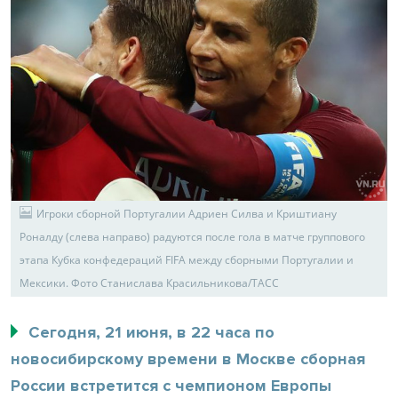
Игроки сборной Португалии Адриен Силва и Криштиану
Роналду (слева направо) радуются после гола в матче группового
этапа Кубка конфедераций FIFA между сборными Португалии и
Мексики. Фото Станислава Красильникова/ТАСС
Сегодня, 21 июня, в 22 часа по
новосибирскому времени в Москве сборная
России встретится с чемпионом Европы