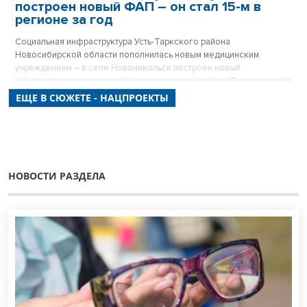
построен новый ФАП – он стал 15-м в
регионе за год
Социальная инфраструктура Усть-Таркского района
Новосибирской области пополнилась новым медицинским
учреждением – в селе Новоникольск построен новый
фельдшерско-акушерский пункт, рассчитанный на 15 посещений
в смену.
ЕЩЕ В СЮЖЕТЕ - НАЦПРОЕКТЫ
НОВОСТИ РАЗДЕЛА