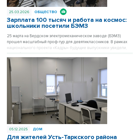
25.03.2026
ОБЩЕСТВО
Зарплата 100 тысяч и работа на космос:
школьники посетили БЭМЗ
25 марта на Бердском электромеханическом заводе (БЭМЗ)
прошел масштабный проф-тур для девятиклассников. В рамках
национального проекта «Кадры» будущие выпускники увидели,
как работает крупнейшее машиностроительное предприятие
региона, обеспечивающее в том числе российскую космонавтику
высокоточными приборами уже 67 лет.
05.12.2025
ДОМ
Для жителей Усть-Таркского района