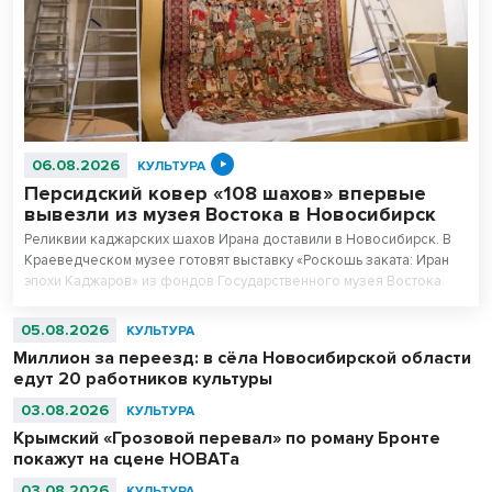
06.08.2026
КУЛЬТУРА
Персидский ковер «108 шахов» впервые
вывезли из музея Востока в Новосибирск
Реликвии каджарских шахов Ирана доставили в Новосибирск. В
Краеведческом музее готовят выставку «Роскошь заката: Иран
эпохи Каджаров» из фондов Государственного музея Востока.
Центральным экспонатом выставки станет персидский ковер,
сотканный для последнего шаха династии – 11-летнего Султан
05.08.2026
КУЛЬТУРА
Ахмад Шаха.
Миллион за переезд: в сёла Новосибирской области
едут 20 работников культуры
03.08.2026
КУЛЬТУРА
Крымский «Грозовой перевал» по роману Бронте
покажут на сцене НОВАТа
03.08.2026
КУЛЬТУРА