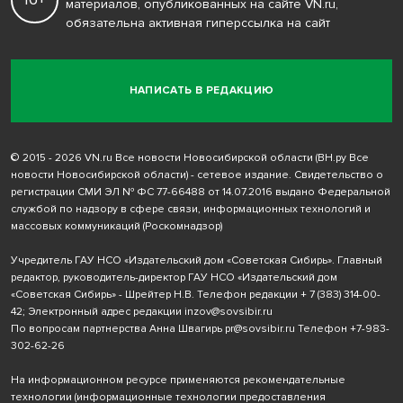
материалов, опубликованных на сайте VN.ru,
обязательна активная гиперссылка на сайт
НАПИСАТЬ В РЕДАКЦИЮ
© 2015 - 2026 VN.ru Все новости Новосибирской области (ВН.ру Все
новости Новосибирской области) - сетевое издание. Свидетельство о
регистрации СМИ ЭЛ № ФС 77-66488 от 14.07.2016 выдано Федеральной
службой по надзору в сфере связи, информационных технологий и
массовых коммуникаций (Роскомнадзор)
Учредитель ГАУ НСО «Издательский дом «Советская Сибирь». Главный
редактор, руководитель-директор ГАУ НСО «Издательский дом
«Советская Сибирь» - Шрейтер Н.В. Телефон редакции
+ 7 (383) 314-00-
42
; Электронный адрес редакции
inzov@sovsibir.ru
По вопросам партнерства Анна Швагирь
pr@sovsibir.ru
Телефон
+7-983-
302-62-26
На информационном ресурсе применяются рекомендательные
технологии
(информационные технологии предоставления