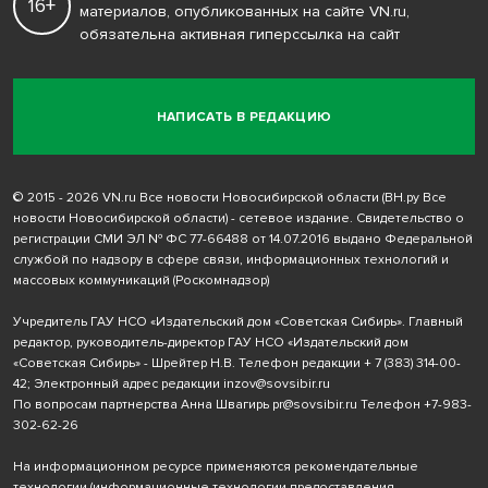
16+
материалов, опубликованных на сайте VN.ru,
обязательна активная гиперссылка на сайт
НАПИСАТЬ В РЕДАКЦИЮ
© 2015 - 2026 VN.ru Все новости Новосибирской области (ВН.ру Все
новости Новосибирской области) - сетевое издание. Свидетельство о
регистрации СМИ ЭЛ № ФС 77-66488 от 14.07.2016 выдано Федеральной
службой по надзору в сфере связи, информационных технологий и
массовых коммуникаций (Роскомнадзор)
Учредитель ГАУ НСО «Издательский дом «Советская Сибирь». Главный
редактор, руководитель-директор ГАУ НСО «Издательский дом
«Советская Сибирь» - Шрейтер Н.В. Телефон редакции
+ 7 (383) 314-00-
42
; Электронный адрес редакции
inzov@sovsibir.ru
По вопросам партнерства Анна Швагирь
pr@sovsibir.ru
Телефон
+7-983-
302-62-26
На информационном ресурсе применяются рекомендательные
технологии
(информационные технологии предоставления