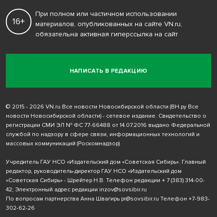
При полном или частичном использовании
16+
материалов, опубликованных на сайте VN.ru,
обязательна активная гиперссылка на сайт
НАПИСАТЬ В РЕДАКЦИЮ
© 2015 - 2026 VN.ru Все новости Новосибирской области (ВН.ру Все
новости Новосибирской области) - сетевое издание. Свидетельство о
регистрации СМИ ЭЛ № ФС 77-66488 от 14.07.2016 выдано Федеральной
службой по надзору в сфере связи, информационных технологий и
массовых коммуникаций (Роскомнадзор)
Учредитель ГАУ НСО «Издательский дом «Советская Сибирь». Главный
редактор, руководитель-директор ГАУ НСО «Издательский дом
«Советская Сибирь» - Шрейтер Н.В. Телефон редакции
+ 7 (383) 314-00-
42
; Электронный адрес редакции
inzov@sovsibir.ru
По вопросам партнерства Анна Швагирь
pr@sovsibir.ru
Телефон
+7-983-
302-62-26