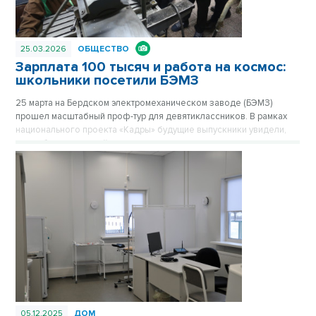
25.03.2026
ОБЩЕСТВО
Зарплата 100 тысяч и работа на космос:
школьники посетили БЭМЗ
25 марта на Бердском электромеханическом заводе (БЭМЗ)
прошел масштабный проф-тур для девятиклассников. В рамках
национального проекта «Кадры» будущие выпускники увидели,
как работает крупнейшее машиностроительное предприятие
региона, обеспечивающее в том числе российскую космонавтику
высокоточными приборами уже 67 лет.
05.12.2025
ДОМ