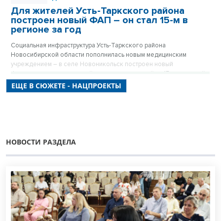
Для жителей Усть-Таркского района
построен новый ФАП – он стал 15-м в
регионе за год
Социальная инфраструктура Усть-Таркского района
Новосибирской области пополнилась новым медицинским
учреждением – в селе Новоникольск построен новый
фельдшерско-акушерский пункт, рассчитанный на 15 посещений
в смену.
ЕЩЕ В СЮЖЕТЕ - НАЦПРОЕКТЫ
НОВОСТИ РАЗДЕЛА