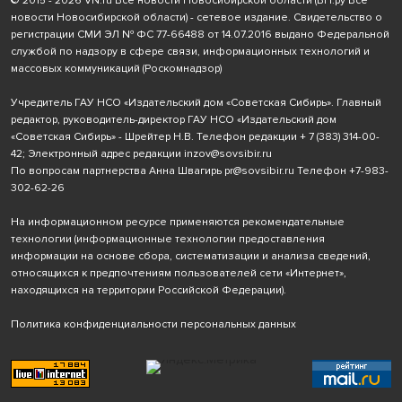
© 2015 - 2026 VN.ru Все новости Новосибирской области (ВН.ру Все
новости Новосибирской области) - сетевое издание. Свидетельство о
регистрации СМИ ЭЛ № ФС 77-66488 от 14.07.2016 выдано Федеральной
службой по надзору в сфере связи, информационных технологий и
массовых коммуникаций (Роскомнадзор)
Учредитель ГАУ НСО «Издательский дом «Советская Сибирь». Главный
редактор, руководитель-директор ГАУ НСО «Издательский дом
«Советская Сибирь» - Шрейтер Н.В. Телефон редакции
+ 7 (383) 314-00-
42
; Электронный адрес редакции
inzov@sovsibir.ru
По вопросам партнерства Анна Швагирь
pr@sovsibir.ru
Телефон
+7-983-
302-62-26
На информационном ресурсе применяются рекомендательные
технологии
(информационные технологии предоставления
информации на основе сбора, систематизации и анализа сведений,
относящихся к предпочтениям пользователей сети «Интернет»,
находящихся на территории Российской Федерации).
Политика конфиденциальности персональных данных