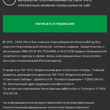
материалов, опубликованных на сайте VN.ru,
обязательна активная гиперссылка на сайт
НАПИСАТЬ В РЕДАКЦИЮ
© 2015 - 2026 VN.ru Все новости Новосибирской области (ВН.ру Все
новости Новосибирской области) - сетевое издание. Свидетельство о
регистрации СМИ ЭЛ № ФС 77-66488 от 14.07.2016 выдано Федеральной
службой по надзору в сфере связи, информационных технологий и
массовых коммуникаций (Роскомнадзор)
Учредитель ГАУ НСО «Издательский дом «Советская Сибирь». Главный
редактор, руководитель-директор ГАУ НСО «Издательский дом
«Советская Сибирь» - Шрейтер Н.В. Телефон редакции
+ 7 (383) 314-00-
42
; Электронный адрес редакции
inzov@sovsibir.ru
По вопросам партнерства Анна Швагирь
pr@sovsibir.ru
Телефон
+7-983-
302-62-26
На информационном ресурсе применяются рекомендательные
технологии
(информационные технологии предоставления