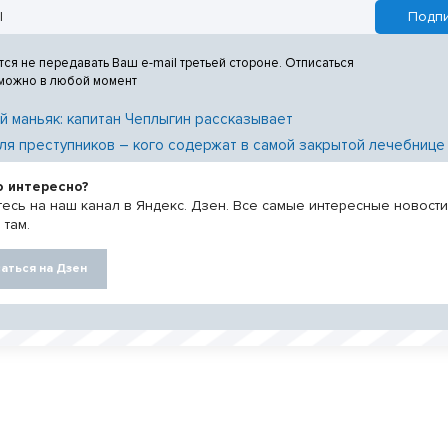
тся не передавать Ваш e-mail третьей стороне. Отписаться
 можно в любой момент
й маньяк: капитан Чеплыгин рассказывает
ля преступников – кого содержат в самой закрытой лечебнице
о интересно?
есь на наш канал в Яндекс. Дзен. Все самые интересные новост
 там.
аться на Дзен