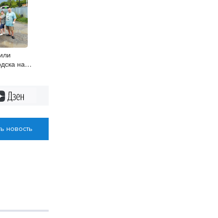
или
рдска на
Дзен
ь новость