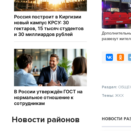
Дополнительн
развезут жите
после Дня гор
Раздел:
ОБЩЕ
Темы:
ЖКХ
Новости районов
НОВОСТИ РА