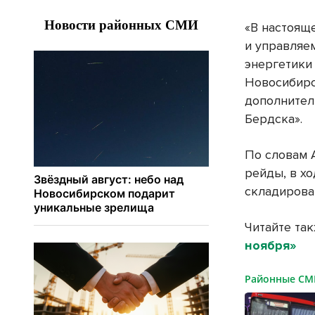
«В настоящ
и управляе
энергетики
Новосибирс
дополнител
Бердска».
По словам 
рейды, в х
складирова
Читайте та
ноября»
Районные С