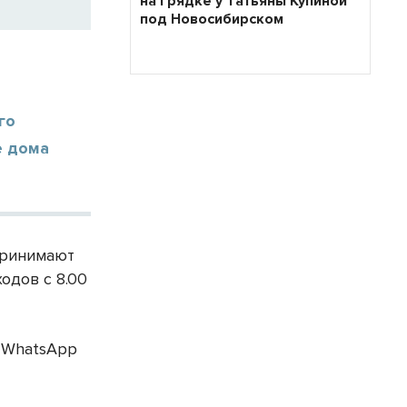
на грядке у Татьяны Купиной
под Новосибирском
го
е дома
принимают
одов с 8.00
в WhatsApp