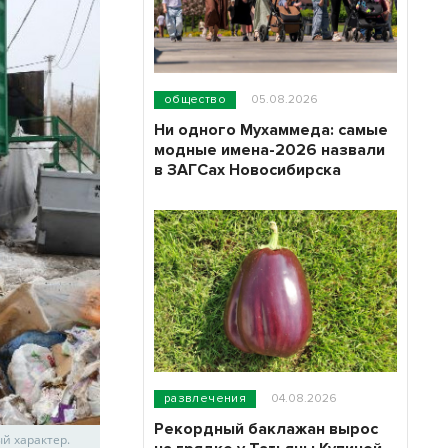
общество
05.08.2026
Ни одного Мухаммеда: самые
модные имена-2026 назвали
в ЗАГСах Новосибирска
развлечения
04.08.2026
Рекордный баклажан вырос
й характер.