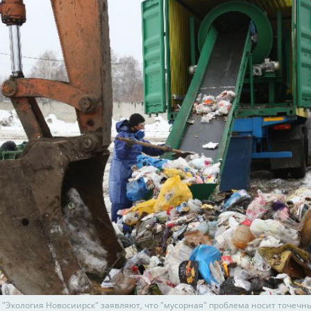
 "Экология Новосиирск" заявляют, что "мусорная" проблема носит точечны