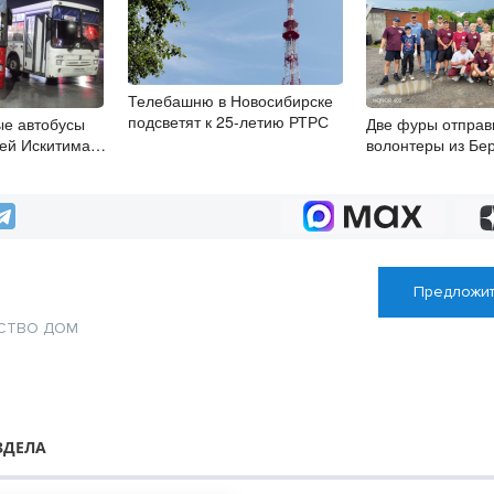
Телебашню в Новосибирске
подсветят к 25-летию РТРС
ые автобусы
Две фуры отправ
лей Искитима
волонтеры из Бе
ода
фронт землякам
Предложит
СТВО
ДОМ
ЗДЕЛА