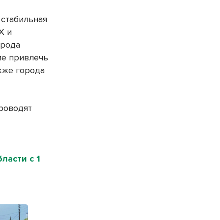
 стабильная
Х и
орода
ие привлечь
кже города
роводят
ласти с 1