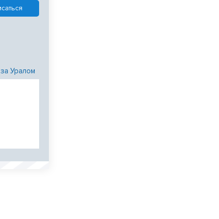
 за Уралом
и