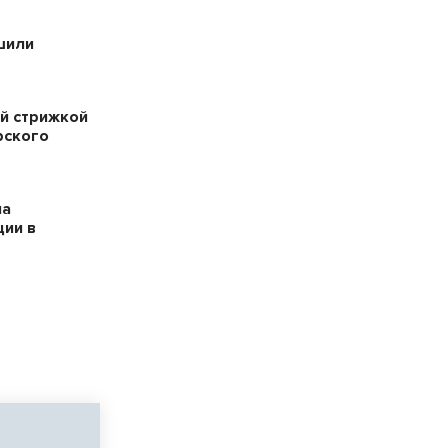
шили
й стрижкой
рского
на
ции в