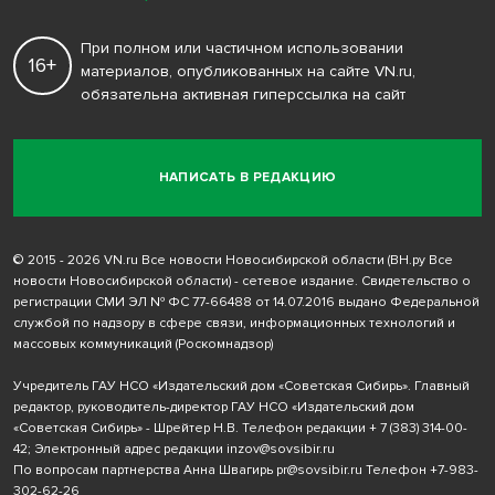
При полном или частичном использовании
16+
материалов, опубликованных на сайте VN.ru,
обязательна активная гиперссылка на сайт
НАПИСАТЬ В РЕДАКЦИЮ
© 2015 - 2026 VN.ru Все новости Новосибирской области (ВН.ру Все
новости Новосибирской области) - сетевое издание. Свидетельство о
регистрации СМИ ЭЛ № ФС 77-66488 от 14.07.2016 выдано Федеральной
службой по надзору в сфере связи, информационных технологий и
массовых коммуникаций (Роскомнадзор)
Учредитель ГАУ НСО «Издательский дом «Советская Сибирь». Главный
редактор, руководитель-директор ГАУ НСО «Издательский дом
«Советская Сибирь» - Шрейтер Н.В. Телефон редакции
+ 7 (383) 314-00-
42
; Электронный адрес редакции
inzov@sovsibir.ru
По вопросам партнерства Анна Швагирь
pr@sovsibir.ru
Телефон
+7-983-
302-62-26