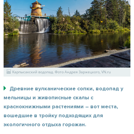
Карпысакский водопад. Фото Андрея Заржецкого, VN.ru
Древние вулканические сопки, водопад у
мельницы и живописные скалы с
краснокнижными растениями – вот места,
вошедшие в тройку подходящих для
экологичного отдыха горожан.