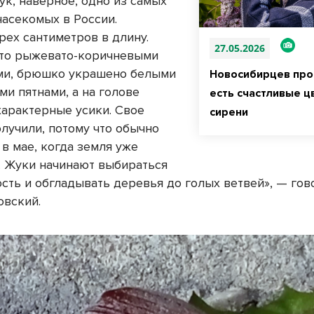
ук, наверное, одно из самых
насекомых в России.
рех сантиметров в длину.
27.05.2026
то рыжевато-коричневыми
ми, брюшко украшено белыми
Новосибирцев про
ми пятнами, а на голове
есть счастливые ц
характерные усики. Свое
сирени
олучили, потому что обычно
в мае, когда земля уже
. Жуки начинают выбираться
ость и обгладывать деревья до голых ветвей», — гов
овский.