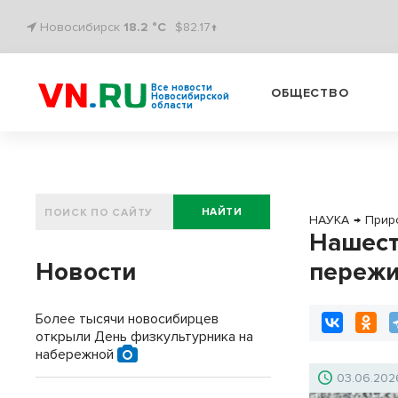
Новосибирск
18.2 °C
$82.17↑
Все новости
ОБЩЕСТВО
Новосибирской
области
НАЙТИ
НАУКА
→
Прир
Нашест
Новости
пережи
Более тысячи новосибирцев
открыли День физкультурника на
набережной
03.06.202