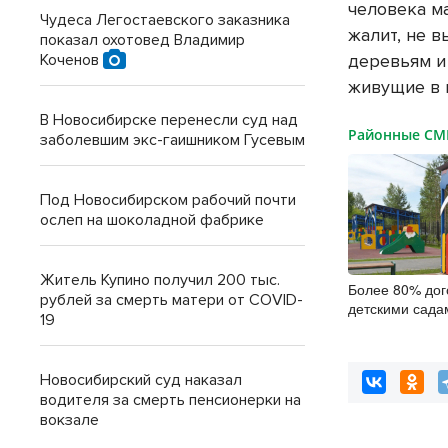
человека м
Чудеса Легостаевского заказника
жалит, не в
показал охотовед Владимир
деревьям и
Коченов
живущие в 
В Новосибирске перенесли суд над
Районные С
заболевшим экс-гаишником Гусевым
Под Новосибирском рабочий почти
ослеп на шоколадной фабрике
Житель Купино получил 200 тыс.
Более 80% дог
рублей за смерть матери от COVID-
детскими сада
19
заключили онл
Новосибирский суд наказал
водителя за смерть пенсионерки на
вокзале