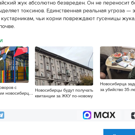
айский жук абсолютно безвреден. Он не переносит б
ыделяет токсинов. Единственная реальная угроза — э
 кустарникам, чьи корни повреждают гусеницы жука
почве.
МИ
Новосибирца за
оворов с
за убийство 35-л
Новосибирцы будут получать
ми новосибирцы
давности
квитанции за ЖКУ по-новому
айн