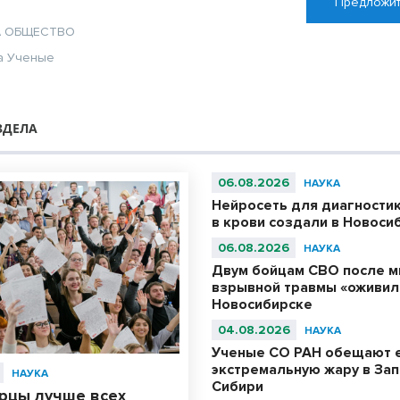
Предложит
А
ОБЩЕСТВО
а
Ученые
ЗДЕЛА
06.08.2026
НАУКА
Нейросеть для диагности
в крови создали в Новоси
06.08.2026
НАУКА
Двум бойцам СВО после м
взрывной травмы «оживил
Новосибирске
04.08.2026
НАУКА
Ученые СО РАН обещают 
экстремальную жару в За
НАУКА
Сибири
рцы лучше всех