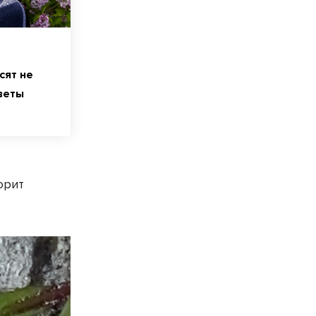
сят не
веты
орит