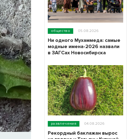
общество
05.08.2026
Ни одного Мухаммеда: самые
модные имена-2026 назвали
в ЗАГСах Новосибирска
развлечения
04.08.2026
Рекордный баклажан вырос