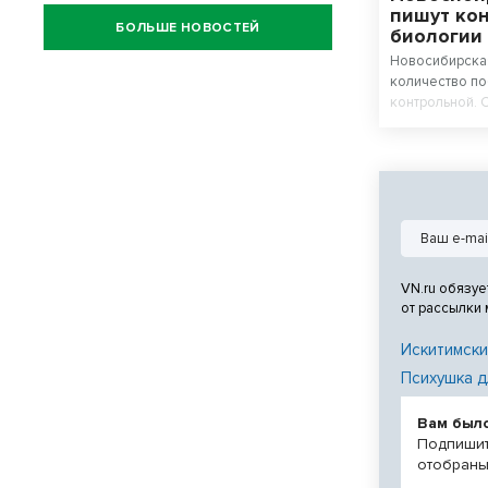
пишут ко
БОЛЬШЕ НОВОСТЕЙ
биологии
Новосибирская
количество п
контрольной. 
химию и биоло
VN.ru обязуе
от рассылки
Искитимски
Психушка д
Вам был
Подпишит
отобраны