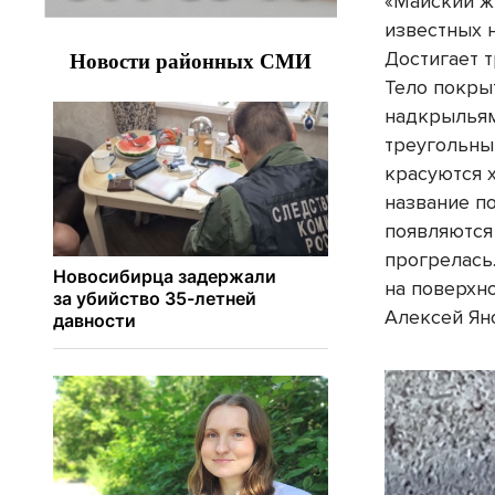
«Майский ж
известных 
Достигает т
Тело покры
надкрылья
треугольны
красуются 
название п
появляются 
прогрелась
на поверхн
Алексей Ян