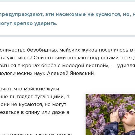
редупреждают, эти насекомые не кусаются, но, 
могут крепко ударить.
оличество безобидных майских жуков поселилось в
отя уже июнь! Они сотнями ползают под ногами, хотя
оиться в кронах берёз с молодой листвой», — удивля
иологических наук Алексей Яновский.
ряют, что майские жуки
шне выглядят пугающими, в
они не кусаются, но могут
езаться в спину или даже в