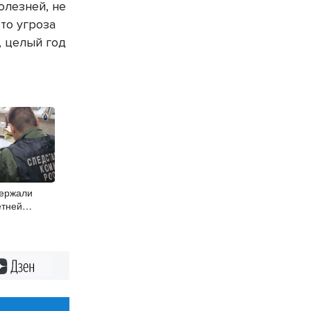
олезней, не
то угроза
, целый год
держали
етней
Дзен