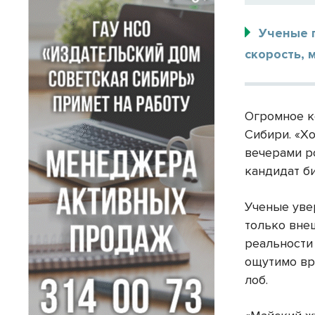
Ученые п
скорость, 
Огромное к
Сибири. «Х
вечерами р
кандидат б
Ученые уве
только вне
реальности 
ощутимо вр
лоб.