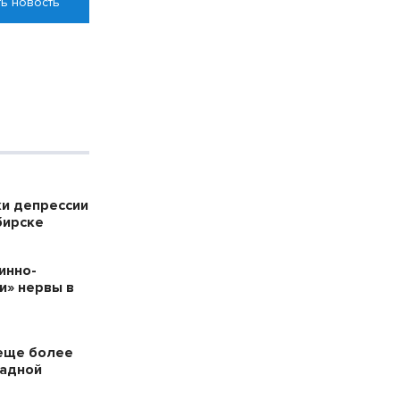
ь новость
ки депрессии
бирске
инно-
и» нервы в
еще более
падной