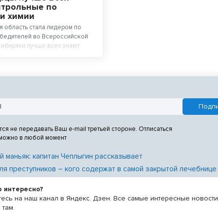
нтрольные по
 и химии
 область стала лидером по
обедителей во Всероссийской
Сибиряки лучше всех знают
гию.
тся не передавать Ваш e-mail третьей стороне. Отписаться
 можно в любой момент
й маньяк: капитан Чеплыгин рассказывает
ля преступников – кого содержат в самой закрытой лечебнице
о интересно?
есь на наш канал в Яндекс. Дзен. Все самые интересные новост
 там.