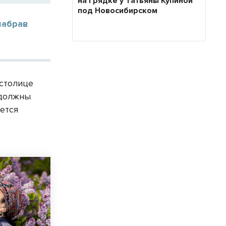
на грядке у Татьяны Купиной
под Новосибирском
набрав
 столице
 должны
ется