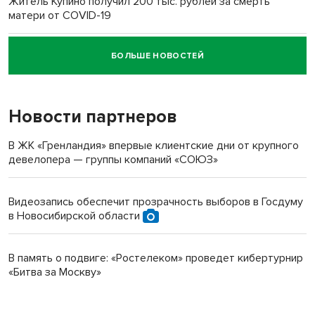
Житель Купино получил 200 тыс. рублей за смерть
матери от COVID-19
БОЛЬШЕ НОВОСТЕЙ
Новосибирский суд наказал водителя за смерть
пенсионерки на вокзале
Новости партнеров
В ЖК «Гренландия» впервые клиентские дни от крупного
девелопера — группы компаний «СОЮЗ»
Видеозапись обеспечит прозрачность выборов в Госдуму
в Новосибирской области
В память о подвиге: «Ростелеком» проведет кибертурнир
«Битва за Москву»