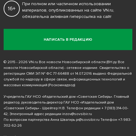
При полном или частичном использовании
16+
материалов, опубликованных на сайте VN.ru,
обязательна активная гиперссылка на сайт
НАПИСАТЬ В РЕДАКЦИЮ
© 2015 - 2026 VN.ru Все новости Новосибирской области (ВН.ру Все
новости Новосибирской области) - сетевое издание. Свидетельство о
регистрации СМИ ЭЛ № ФС 77-66488 от 14.07.2016 выдано Федеральной
службой по надзору в сфере связи, информационных технологий и
массовых коммуникаций (Роскомнадзор)
Учредитель ГАУ НСО «Издательский дом «Советская Сибирь». Главный
редактор, руководитель-директор ГАУ НСО «Издательский дом
«Советская Сибирь» - Шрейтер Н.В. Телефон редакции
+ 7 (383) 314-00-
42
; Электронный адрес редакции
inzov@sovsibir.ru
По вопросам партнерства Анна Швагирь
pr@sovsibir.ru
Телефон
+7-983-
302-62-26