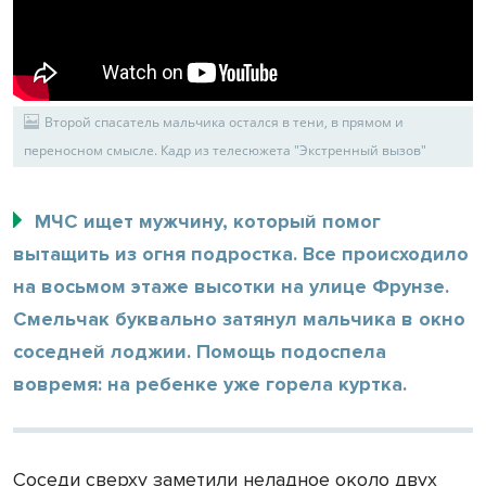
Второй спасатель мальчика остался в тени, в прямом и
переносном смысле. Кадр из телесюжета "Экстренный вызов"
МЧС ищет мужчину, который помог
вытащить из огня подростка. Все происходило
на восьмом этаже высотки на улице Фрунзе.
Смельчак буквально затянул мальчика в окно
соседней лоджии. Помощь подоспела
вовремя: на ребенке уже горела куртка.
Соседи сверху заметили неладное около двух