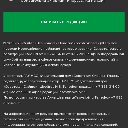
обязательна активная гиперссылка на сайт
НАПИСАТЬ В РЕДАКЦИЮ
© 2015 - 2026 VN.ru Все новости Новосибирской области (ВН.ру Все
новости Новосибирской области) - сетевое издание. Свидетельство о
регистрации СМИ ЭЛ № ФС 77-66488 от 14.07.2016 выдано Федеральной
службой по надзору в сфере связи, информационных технологий и
массовых коммуникаций (Роскомнадзор)
Учредитель ГАУ НСО «Издательский дом «Советская Сибирь». Главный
редактор, руководитель-директор ГАУ НСО «Издательский дом
«Советская Сибирь» - Шрейтер Н.В. Телефон редакции
+ 7 (383) 314-00-
42
; Электронный адрес редакции
inzov@sovsibir.ru
По вопросам партнерства Анна Швагирь
pr@sovsibir.ru
Телефон
+7-983-
302-62-26
На информационном ресурсе применяются рекомендательные
технологии
(информационные технологии предоставления
информации на основе сбора, систематизации и анализа сведений,