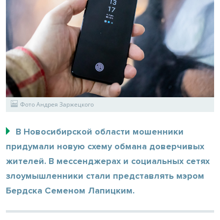
Фото Андрея Заржецкого
В Новосибирской области мошенники
придумали новую схему обмана доверчивых
жителей. В мессенджерах и социальных сетях
злоумышленники стали представлять мэром
Бердска Семеном Лапицким.