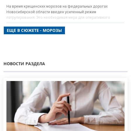
На время крещенских морозов на федеральных дорогах
Новосибирской области введен усиленный режим
патрулирования. Это необходимая мера для оперативного
оказания помощи водителям в нештатных ситуациях и
обеспечения бесперебойного проезда.
ЕЩЕ В СЮЖЕТЕ - МОРОЗЫ
НОВОСТИ РАЗДЕЛА