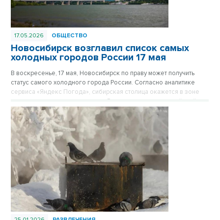
17.05.2026
ОБЩЕСТВО
Новосибирск возглавил список самых
холодных городов России 17 мая
В воскресенье, 17 мая, Новосибирск по праву может получить
статус самого холодного города России. Согласно аналитике
сервиса «Яндекс Погода», сибирская столица окажется в зоне
резкого температурного спада. В то время как в европейской
части страны столбики термометров поднимутся до летних
отметок, новосибирцам придется столкнуться с порывистым
ветром и дневной температурой не выше +9°С.
25.01.2026
РАЗВЛЕЧЕНИЯ