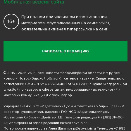
Мобильная версия сайта
При полном или частичном использовании
16+
материалов, опубликованных на сайте VN.ru,
обязательна активная гиперссылка на сайт
НАПИСАТЬ В РЕДАКЦИЮ
© 2015 - 2026 VN.ru Все новости Новосибирской области (ВН.ру Все
новости Новосибирской области) - сетевое издание. Свидетельство о
регистрации СМИ ЭЛ № ФС 77-66488 от 14.07.2016 выдано Федеральной
службой по надзору в сфере связи, информационных технологий и
массовых коммуникаций (Роскомнадзор)
Учредитель ГАУ НСО «Издательский дом «Советская Сибирь». Главный
редактор, руководитель-директор ГАУ НСО «Издательский дом
«Советская Сибирь» - Шрейтер Н.В. Телефон редакции
+ 7 (383) 314-00-
42
; Электронный адрес редакции
inzov@sovsibir.ru
По вопросам партнерства Анна Швагирь
pr@sovsibir.ru
Телефон
+7-983-