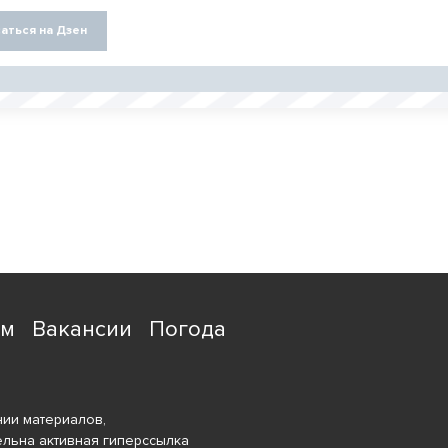
аться на Дзен
ям
Вакансии
Погода
ии материалов,
ельна активная гиперссылка