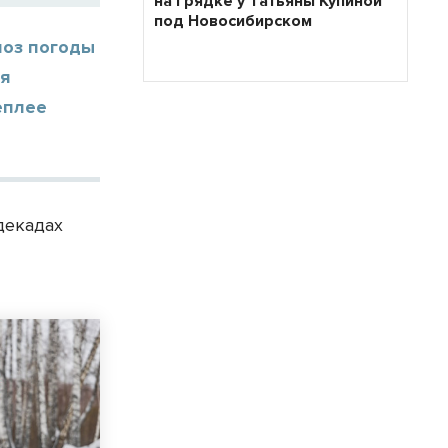
на грядке у Татьяны Купиной
под Новосибирском
ноз погоды
ая
еплее
декадах