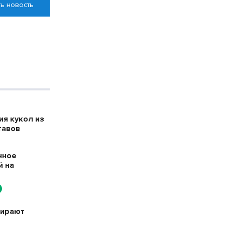
ь новость
я кукол из
тавов
чное
й на
бирают