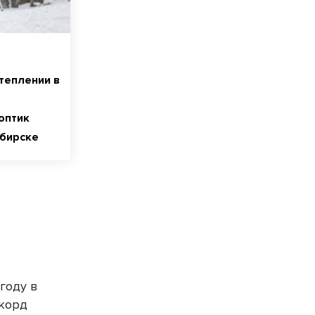
теплении в
оптик
ибирске
году в
екорд