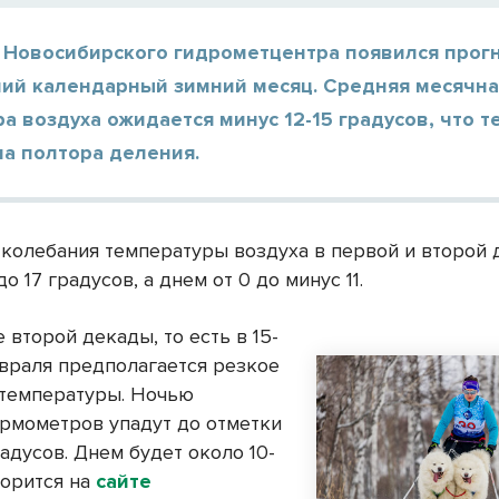
е Новосибирского гидрометцентра появился прог
ний календарный зимний месяц. Средняя месячн
а воздуха ожидается минус 12-15 градусов, что т
на полтора деления.
колебания температуры воздуха в первой и второй 
до 17 градусов, а днем от 0 до минус 11.
 второй декады, то есть в 15-
евраля предполагается резкое
температуры. Ночью
ермометров упадут до отметки
адусов. Днем будет около 10-
ворится на
сайте