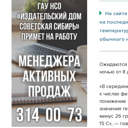
На сайт
на послед
температур
обычного 
Ожидаются 
ночью от 8 
«В середине
х числах ф
понижение 
значения т
минус 26 гр
15 С», — го