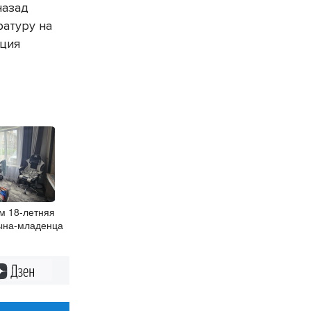
назад
ратуру на
нция
м 18-летняя
ына-младенца
Дзен