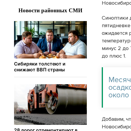
Новосибирс
Синоптики 
пятидневке
ожидается 
температур
минус 2 до 
до плюс 1.
Месяч
осадк
около 
Добавим, ч
Новосибирс