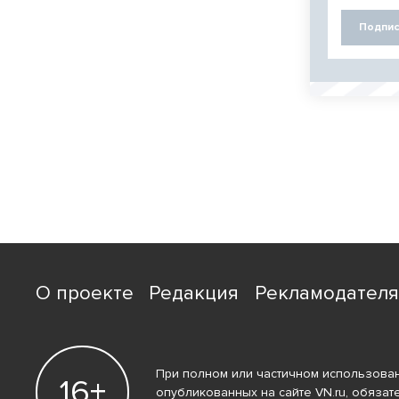
Подпис
О проекте
Редакция
Рекламодател
При полном или частичном использован
16+
опубликованных на сайте VN.ru, обязат