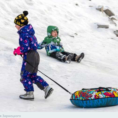
я Заржецкого