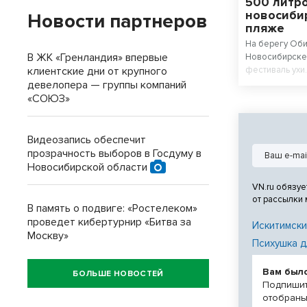
500 литро
новосиби
Новости партнеров
пляже
На берегу Оби
В ЖК «Гренландия» впервые
Новосибирске 
клиентские дни от крупного
фестиваль ухи
профессионал
девелопера — группы компаний
Новосибирско
«СОЮЗ»
— сварили вме
приготовления
выстроилась з
Видеозапись обеспечит
не ушел никто
прозрачность выборов в Госдуму в
Новосибирской области
VN.ru обязуе
от рассылки
В память о подвиге: «Ростелеком»
проведет кибертурнир «Битва за
Искитимски
Москву»
Психушка д
Вам был
БОЛЬШЕ НОВОСТЕЙ
Подпишит
отобраны