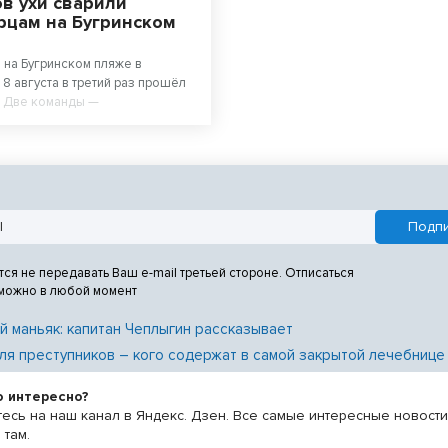
в ухи сварили
рцам на Бугринском
 на Бугринском пляже в
8 августа в третий раз прошёл
. Две команды —
ьные повара из
го колледжа питания и любители
сте 500 литров супа. После
 очередь отдыхающих на пляже
а бесплатной ухой – голодным
.
тся не передавать Ваш e-mail третьей стороне. Отписаться
 можно в любой момент
й маньяк: капитан Чеплыгин рассказывает
ля преступников – кого содержат в самой закрытой лечебнице
о интересно?
есь на наш канал в Яндекс. Дзен. Все самые интересные новост
 там.