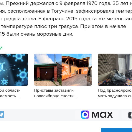
ы. Прежний держался с 9 февраля 1970 года. 35 лет 
ия, расположенная в Тогучине, зафиксировала темпе
 градуса тепла. В феврале 2015 года та же метеоста
 температуре плюс три градуса. При этом в начале
15 были очень морозные дни.
МИ
ой области
Приставы заставили
Под Красноярско
ваемость
новосибирца снести
мать задушила с
ой инфекцией
незаконный гараж