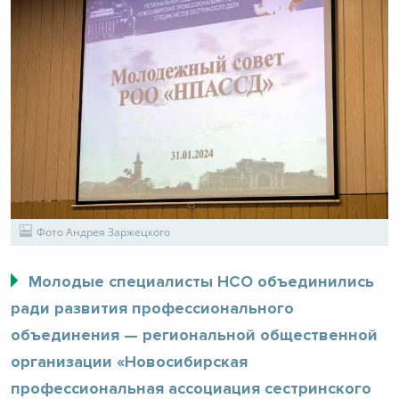
Фото Андрея Заржецкого
Молодые специалисты НСО объединились
ради развития профессионального
объединения — региональной общественной
организации «Новосибирская
профессиональная ассоциация сестринского