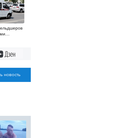
фельдшеров
ями
логов с 1
Дзен
ь новость