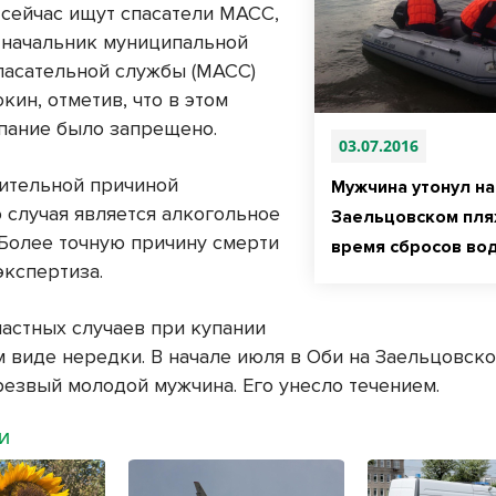
сейчас ищут спасатели МАСС,
л
начальник муниципальной
пасательной службы (МАСС)
ин, отметив, что в этом
пание было запрещено.
03.07.2016
ительной причиной
Мужчина утонул на
о случая является алкогольное
Заельцовском пля
 Более точную причину смерти
время сбросов во
экспертиза.
частных случаев при купании
м виде нередки. В начале июля в Оби на Заельцовск
езвый молодой мужчина. Его унесло течением.
МИ