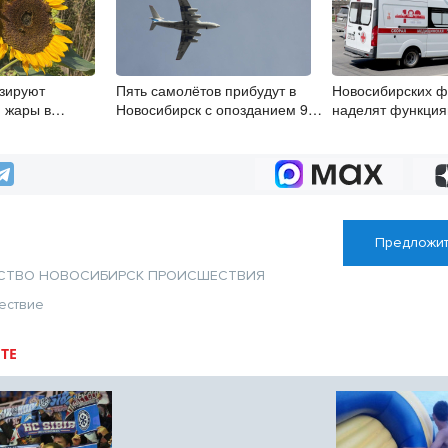
зируют
Пять самолётов прибудут в
Новосибирских 
 жары в
Новосибирск с опозданием 9
наделят функци
августа
психиатров-нарко
сентября
Предложит
СТВО
НОВОСИБИРСК
ПРОИСШЕСТВИЯ
ествие
ТЕ