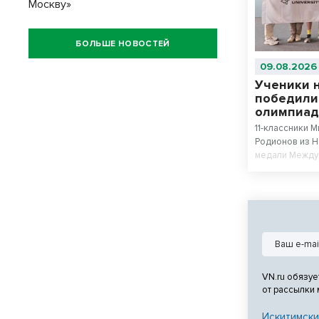
Москву»
БОЛЬШЕ НОВОСТЕЙ
09.08.2026
Ученики 
победили
олимпиад
11-классники 
Родионов из 
медали Между
искусственном
№22 «Надежда
сборной стал
соревнований
VN.ru обязуе
от рассылки
Искитимски