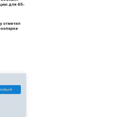
цию для 65-
у отметил
зоопарке