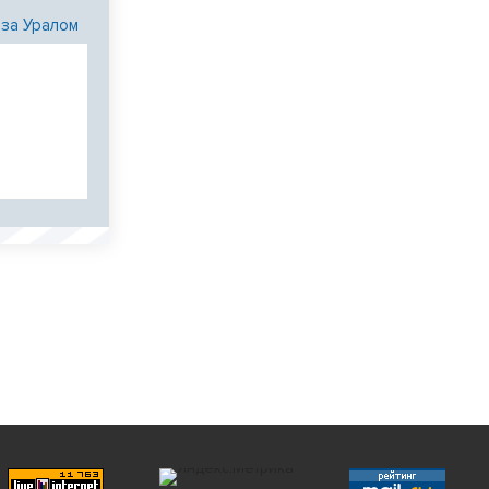
 за Уралом
и