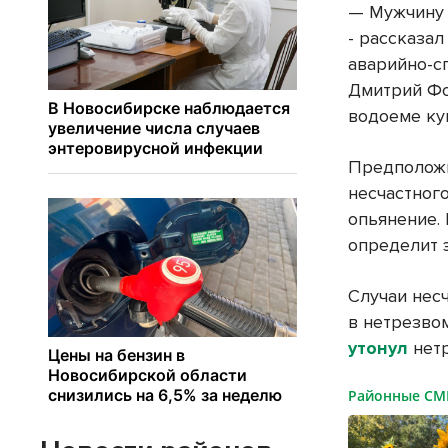
— Мужчину 
- рассказа
аварийно-с
Дмитрий Фок
водоеме ку
Предполож
несчастног
опьянение.
определит 
Случаи нес
в нетрезво
утонул
нетр
Районные С