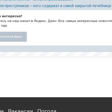
ля преступников – кого содержат в самой закрытой лечебнице
о интересно?
есь на наш канал в Яндекс. Дзен. Все самые интересные новост
 там.
аться на Дзен
ям
Вакансии
Погода