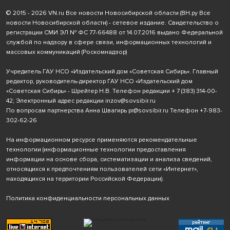
© 2015 - 2026 VN.ru Все новости Новосибирской области (ВН.ру Все
новости Новосибирской области) - сетевое издание. Свидетельство о
регистрации СМИ ЭЛ № ФС 77-66488 от 14.07.2016 выдано Федеральной
службой по надзору в сфере связи, информационных технологий и
массовых коммуникаций (Роскомнадзор)
Учредитель ГАУ НСО «Издательский дом «Советская Сибирь». Главный
редактор, руководитель-директор ГАУ НСО «Издательский дом
«Советская Сибирь» - Шрейтер Н.В. Телефон редакции
+ 7 (383) 314-00-
42
; Электронный адрес редакции
inzov@sovsibir.ru
По вопросам партнерства Анна Швагирь
pr@sovsibir.ru
Телефон
+7-983-
302-62-26
На информационном ресурсе применяются рекомендательные
технологии
(информационные технологии предоставления
информации на основе сбора, систематизации и анализа сведений,
относящихся к предпочтениям пользователей сети «Интернет»,
находящихся на территории Российской Федерации).
Политика конфиденциальности персональных данных